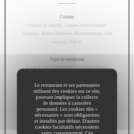
Cuisine
Cuisine de marché, Cuisine bistronomique
française, Bistrot Moderne, Bistronomique, Fait
maison, Terroir
Type de restaurant
BAR A VINS-BISTROT-RESTAURANT
Le restaurant et ses partenaires
Services
utilisent des cookies sur ce site,
Animaux acceptés, Accepte les réservations
pouvant impliquer la collecte
de données à caractère
personnel. Les cookies dits «
Moyens de paiement
nécessaires » sont obligatoires
Amex, Sans Contact, Apple Pay, American Express,
et installés par défaut. D'autres
cookies facultatifs nécessitent
Visa, Eurocard/Mastercard, Espèces, Carte Bleue
votre consentement. Ces