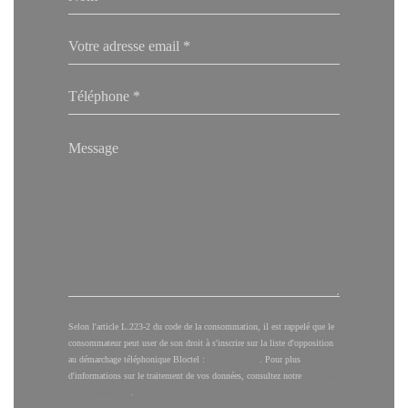
Selon l'article L.223-2 du code de la consommation, il est rappelé que le
consommateur peut user de son droit à s'inscrire sur la liste d'opposition
au démarchage téléphonique Bloctel :
bloctel.gouv.fr
. Pour plus
d'informations sur le traitement de vos données, consultez notre
politique
de confidentialité
.