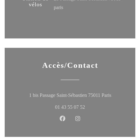
vélos
paris
Accès/Contact
((ouvre une no
1 bis Passage Saint-Sébastien 75011 Paris
01 43 55 07 52
Facebook ((ouvre une nouvelle fen
Instagram ((ouvre une nouve