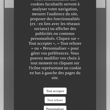
cookies facultatifs servent à
analyser votre navigation,
mesurer l'audience du site,
proposer des fonctionnalités
Horaires
(ex : en lien avec les réseaux
sociaux) ou afficher des
publicités ou contenus
personnalisés. Cliquez sur «
Tout accepter », « Tout refuser
» ou « Personnaliser » pour
Lundi
gérer vos préférences. Vous
Fermé
pouvez modifier vos choix à
tout moment en cliquant sur
l'icône représentant un cookie
Mar
-
Mer
en bas à gauche des pages du
19h00 - 22h00
site.
Tout accepter
Jeudi
19h00 - 22h30
Tout refuser
Personnaliser