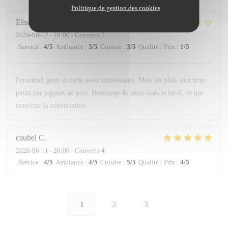
Politique de gestion des cookies
Elisabetta
L
2026-06-12
- 20:00 - Couverts 2
Service
:
4
/5
Ambiance
:
3
/5
Cuisine
:
3
/5
Qualité / Prix
:
1
/5
Personnel genti et carte assez intéressante. Mais les plats sont trop
petits par rapport au prix. Beaucoup de bruit dans le local, ce qui
empêche la conversation
caubel
C
2026-06-11
- 20:00 - Couverts 4
Service
:
4
/5
Ambiance
:
4
/5
Cuisine
:
5
/5
Qualité / Prix
:
4
/5
1
2
3