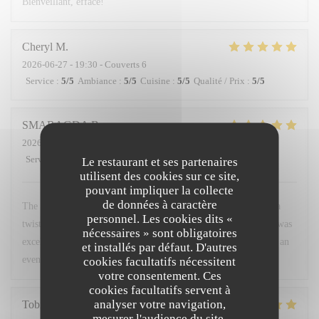
Bienveillant, efface!
Cheryl
M
2026-06-27
- 19:30 - Couverts 6
Service
:
5
/5
Ambiance
:
5
/5
Cuisine
:
5
/5
Qualité / Prix
:
5
/5
SMARAGDA
B
2026-06-20
- 22:00 - Couverts 2
Service
:
5
/5
Ambiance
:
5
/5
Cuisine
:
5
/5
Qualité / Prix
:
5
/5
Le restaurant et ses partenaires
utilisent des cookies sur ce site,
pouvant impliquer la collecte
de données à caractère
The food was a very good combination of French cuisine with a
personnel. Les cookies dits «
twist. The environment was very friendly and warm. The staff was
nécessaires » sont obligatoires
excellent. I would recommend it to anyone who wants to spend an
et installés par défaut. D'autres
evening like a local.
cookies facultatifs nécessitent
votre consentement. Ces
cookies facultatifs servent à
analyser votre navigation,
Tobias
H
mesurer l'audience du site,