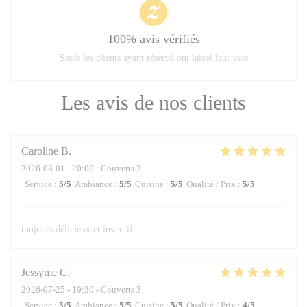
100% avis vérifiés
Seuls les clients ayant réservé ont laissé leur avis
Les avis de nos clients
Caroline
B
2026-08-01
- 20:00 - Couverts 2
Service
:
5
/5
Ambiance
:
5
/5
Cuisine
:
5
/5
Qualité / Prix
:
5
/5
toujours délicieux et inventif
Jessyme
C
2026-07-25
- 19:30 - Couverts 3
Service
:
5
/5
Ambiance
:
5
/5
Cuisine
:
5
/5
Qualité / Prix
:
4
/5