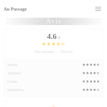
Personnalisation de vos choix en matière de cookies
Au Passage
Avis
4.6
/5
Note moyenne —
7454 avis
Service
Ambiance
Cuisine
Qualité/Prix