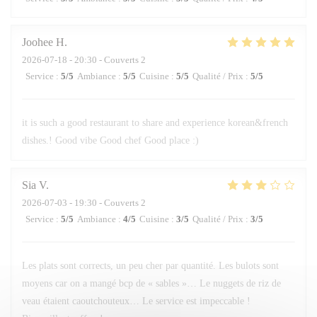
Joohee
H
2026-07-18
- 20:30 - Couverts 2
Service
:
5
/5
Ambiance
:
5
/5
Cuisine
:
5
/5
Qualité / Prix
:
5
/5
it is such a good restaurant to share and experience korean&french
dishes.! Good vibe Good chef Good place :)
Sia
V
2026-07-03
- 19:30 - Couverts 2
Service
:
5
/5
Ambiance
:
4
/5
Cuisine
:
3
/5
Qualité / Prix
:
3
/5
Les plats sont corrects, un peu cher par quantité. Les bulots sont
moyens car on a mangé bcp de « sables »… Le nuggets de riz de
veau étaient caoutchouteux… Le service est impeccable !