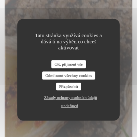
Tato stránka využívá cookies a
dává ti na výběr, co chceš
aktivovat
Au Passage
OK, přijmout vše
Odmítnout všechny cookies
|
PARIS
Přizpůsobit
Zásady ochrany osobních údajů
undefined