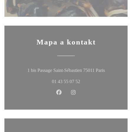
Mapa a kontakt
((otevře se v 
1 bis Passage Saint-Sébastien 75011 Paris
01 43 55 07 52
Facebook ((otevře se v novém okn
Instagram ((otevře se v no