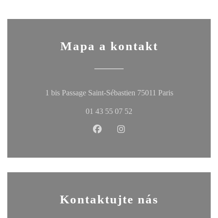
Mapa a kontakt
((otevře se v 
1 bis Passage Saint-Sébastien 75011 Paris
01 43 55 07 52
Facebook ((otevře se v novém okn
Instagram ((otevře se v no
Kontaktujte nás