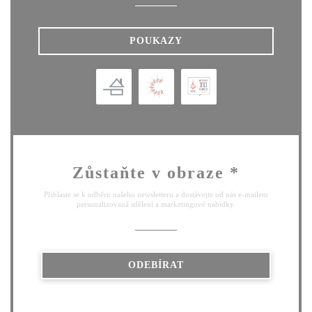
POUKAZY
Zůstaňte v obraze
*
Přihlaste se k odběru našeho newsletteru a dostávejte od nás e-mailem
personalizovaná sdělení a marketingové nabídky.
ODEBÍRAT