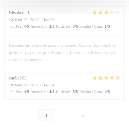
Elisabetta
L
2026-06-12
- 20:00 - Hosté 2
Služba
:
4
/5
Atmosféra
:
3
/5
Kuchyně
:
3
/5
Kvalita / Cena
:
1
/5
Personnel genti et carte assez intéressante. Mais les plats sont trop
petits par rapport au prix. Beaucoup de bruit dans le local, ce qui
empêche la conversation
caubel
C
2026-06-11
- 20:00 - Hosté 4
Služba
:
4
/5
Atmosféra
:
4
/5
Kuchyně
:
5
/5
Kvalita / Cena
:
4
/5
1
2
3