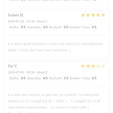
Joohee
H
2026-07-18
- 20:30 - Hosté 2
Služba
:
5
/5
Atmosféra
:
5
/5
Kuchyně
:
5
/5
Kvalita / Cena
:
5
/5
it is such a good restaurant to share and experience korean&french
dishes.! Good vibe Good chef Good place :)
Sia
V
2026-07-03
- 19:30 - Hosté 2
Služba
:
5
/5
Atmosféra
:
4
/5
Kuchyně
:
3
/5
Kvalita / Cena
:
3
/5
Les plats sont corrects, un peu cher par quantité. Les bulots sont
moyens car on a mangé bcp de « sables »… Le nuggets de riz de
veau étaient caoutchouteux… Le service est impeccable !