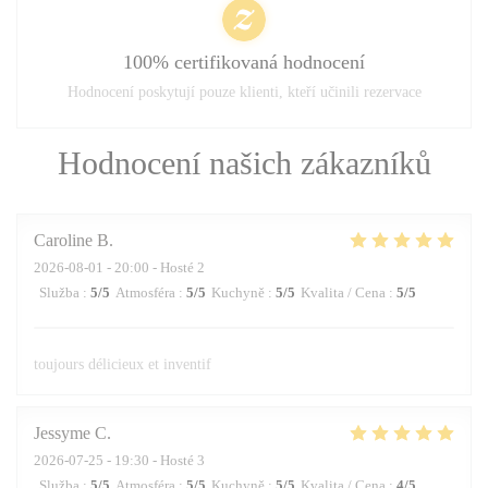
100% certifikovaná hodnocení
Hodnocení poskytují pouze klienti, kteří učinili rezervace
Hodnocení našich zákazníků
Caroline
B
2026-08-01
- 20:00 - Hosté 2
Služba
:
5
/5
Atmosféra
:
5
/5
Kuchyně
:
5
/5
Kvalita / Cena
:
5
/5
toujours délicieux et inventif
Jessyme
C
2026-07-25
- 19:30 - Hosté 3
Služba
:
5
/5
Atmosféra
:
5
/5
Kuchyně
:
5
/5
Kvalita / Cena
:
4
/5