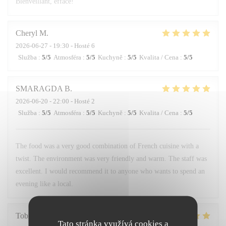
Bienveillant, efface!
Cheryl
M
2026-06-27
- 19:30 - Hosté 6
Služba
:
5
/5
Atmosféra
:
5
/5
Kuchyně
:
5
/5
Kvalita / Cena
:
5
/5
SMARAGDA
B
2026-06-20
- 22:00 - Hosté 2
Služba
:
5
/5
Atmosféra
:
5
/5
Kuchyně
:
5
/5
Kvalita / Cena
:
5
/5
The food was a very good combination of French cuisine with a
twist. The environment was very friendly and warm. The staff was
excellent. I would recommend it to anyone who wants to spend an
evening like a local.
Tobias
H
Tato stránka využívá cookies a