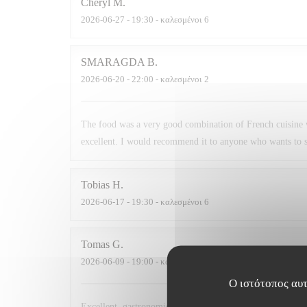
Cheryl
M
2026-06-27
- 19:30 - καλεσμένοι 6
SMARAGDA
B
2026-06-20
- 22:00 - καλεσμένοι 2
The food was a very good combination of French cuisine 
excellent. I would recommend it to anyone who wants to s
Tobias
H
2026-06-17
- 19:30 - καλεσμένοι 6
Tomas
G
2026-06-09
- 19:00 - καλεσμένοι 2
Ο ιστότοπος αυτ
Excellent, gastronomic, modern, comfortable, nutritious. T