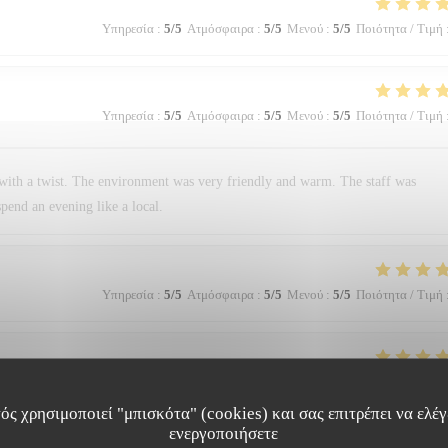
Υπηρεσία
:
5
/5
Ατμόσφαιρα
:
5
/5
Μενού
:
5
/5
Ποιότητα / Τιμή
Υπηρεσία
:
5
/5
Ατμόσφαιρα
:
5
/5
Μενού
:
5
/5
Ποιότητα / Τιμή
with a twist. The environment was very friendly and warm. The staff was
pend an evening like a local.
Υπηρεσία
:
5
/5
Ατμόσφαιρα
:
5
/5
Μενού
:
5
/5
Ποιότητα / Τιμή
Υπηρεσία
:
5
/5
Ατμόσφαιρα
:
5
/5
Μενού
:
5
/5
Ποιότητα / Τιμή
ός χρησιμοποιεί "μπισκότα" (cookies) και σας επιτρέπει να ελέγξ
ενεργοποιήσετε
hese are some adjectives I would like to describe this restaurant with, without