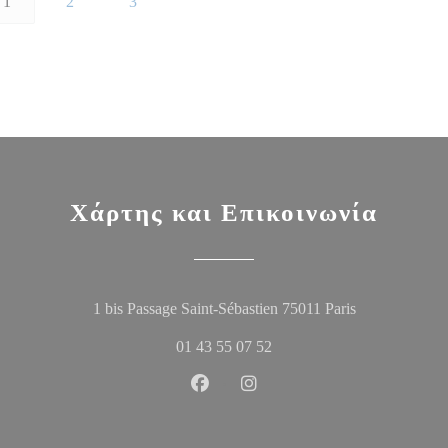
1
2
3
Χάρτης και Επικοινωνία
((ανοίγει σε ν
1 bis Passage Saint-Sébastien 75011 Paris
01 43 55 07 52
Facebook ((ανοίγει σε νέο παράθυ
Instagram ((ανοίγει σε νέο