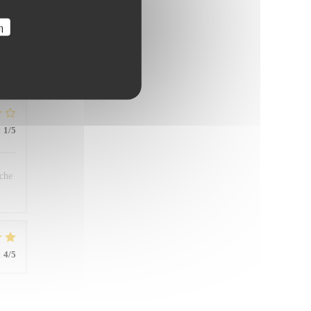
η
far,
han
:
1
/5
êche
:
4
/5