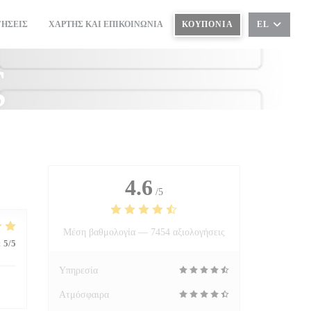
ΓΉΣΕΙΣ
ΧΆΡΤΗΣ ΚΑΙ ΕΠΙΚΟΙΝΩΝΊΑ
ΚΟΥΠΌΝΙΑ
EL
((ΑΝΟΊΓΕΙ ΣΕ ΝΈΟ ΠΑΡΆΘΥΡΟ))
ς
4.6
/5
Μέση βαθμολογία —
7454 αξιολογήσεις
:
5
/5
Υπηρεσία
Ατμόσφαιρα