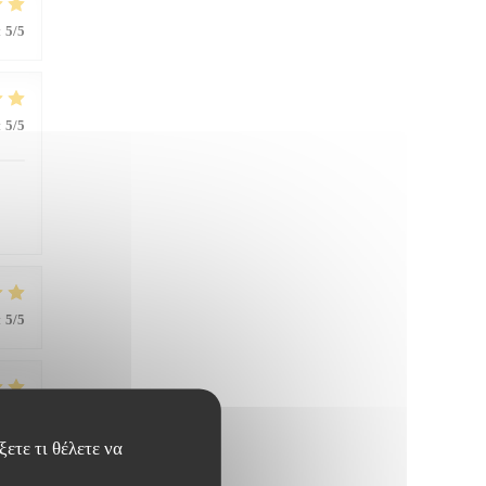
:
5
/5
:
5
/5
:
5
/5
:
5
/5
ετε τι θέλετε να