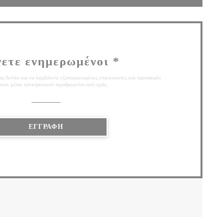
νετε ενημερωμένοι
*
ς δελτίο για να λαμβάνετε εξατομικευμένες επικοινωνίες και προσφορές
ινγκ μέσω ηλεκτρονικού ταχυδρομείου από εμάς.
ΕΓΓΡΑΦΉ
Ε ΝΈΟ ΠΑΡΆΘΥΡΟ))