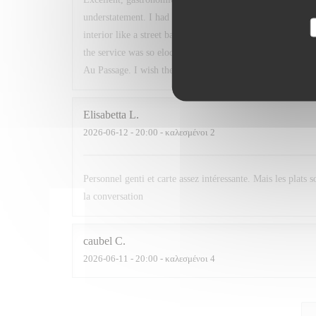
understatement. I had read about this restaurant in a book
interior like a street bar, my partner did not know what to
the service was so eloquent and helpful, and after travelli
Au Passage. I wish the best of luck to the chefs.
Elisabetta
L
2026-06-12
- 20:00 - καλεσμένοι 2
Personnel genti et carte assez intéressante. Mais les plats 
la conversation
caubel
C
2026-06-11
- 20:00 - καλεσμένοι 4