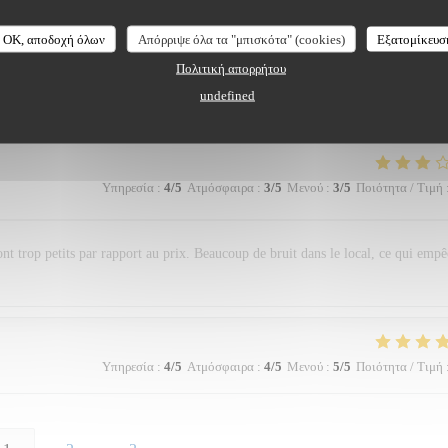
 from 2017, and when we arrived in a narrow alley to the restaurant with an
OK, αποδοχή όλων
Απόρριψε όλα τα "μπισκότα" (cookies)
Εξατομίκευσ
 expect. Afterwards we agreed that it was the best food we had on our trip thus 
Πολιτική απορρήτου
ng france for another week we have yet to find a restaurant that we like better t
undefined
Υπηρεσία
:
4
/5
Ατμόσφαιρα
:
3
/5
Μενού
:
3
/5
Ποιότητα / Τιμή
sont trop petits par rapport au prix. Beaucoup de bruit dans le local, ce qui emp
Υπηρεσία
:
4
/5
Ατμόσφαιρα
:
4
/5
Μενού
:
5
/5
Ποιότητα / Τιμή