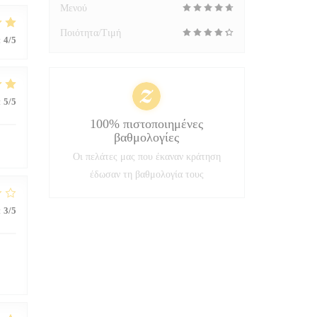
Μενού
Ποιότητα/Τιμή
:
4
/5
:
5
/5
100% πιστοποιημένες
βαθμολογίες
Οι πελάτες μας που έκαναν κράτηση
έδωσαν τη βαθμολογία τους
:
3
/5