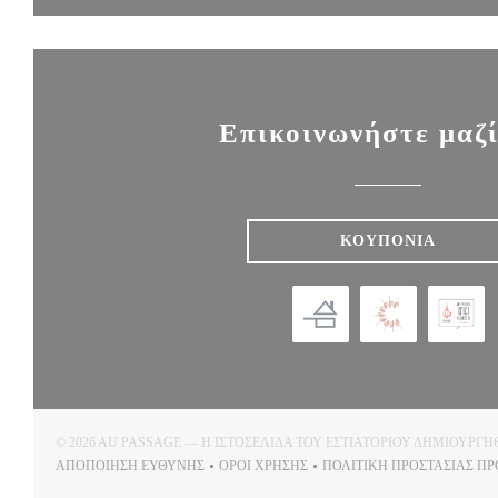
Επικοινωνήστε μαζί
ΚΟΥΠΌΝΙΑ
© 2026 AU PASSAGE — Η ΙΣΤΟΣΕΛΊΔΑ ΤΟΥ ΕΣΤΙΑΤΟΡΊΟΥ ΔΗΜΙΟΥΡΓ
ΑΠΟΠΟΊΗΣΗ ΕΥΘΎΝΗΣ
ΌΡΟΙ ΧΡΉΣΗΣ
ΠΟΛΙΤΙΚΉ ΠΡΟΣΤΑΣΊΑΣ Π
((ΑΝΟΊΓΕΙ ΣΕ ΝΈΟ ΠΑΡΆΘΥΡΟ))
((ΑΝΟΊΓΕΙ ΣΕ ΝΈΟ ΠΑΡΆΘΥΡΟ))