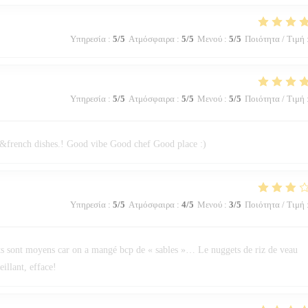
Υπηρεσία
:
5
/5
Ατμόσφαιρα
:
5
/5
Μενού
:
5
/5
Ποιότητα / Τιμή
Υπηρεσία
:
5
/5
Ατμόσφαιρα
:
5
/5
Μενού
:
5
/5
Ποιότητα / Τιμή
an&french dishes.! Good vibe Good chef Good place :)
Υπηρεσία
:
5
/5
Ατμόσφαιρα
:
4
/5
Μενού
:
3
/5
Ποιότητα / Τιμή
lots sont moyens car on a mangé bcp de « sables »… Le nuggets de riz de veau
illant, efface!