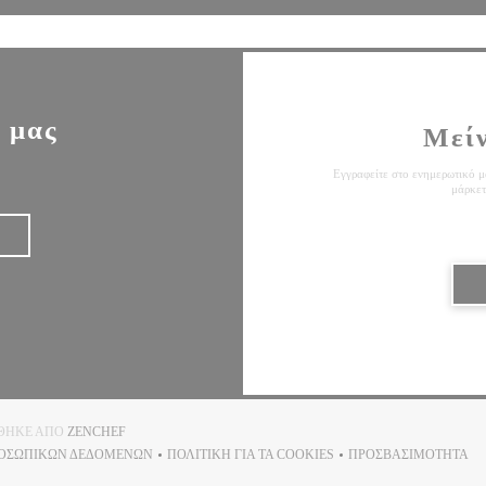
 μας
Μεί
Εγγραφείτε στο ενημερωτικό μα
μάρκετ
((ΑΝΟΊΓΕΙ ΣΕ ΝΈΟ ΠΑΡΆΘΥΡΟ))
ΉΘΗΚΕ ΑΠΌ
ZENCHEF
ΡΟΣΩΠΙΚΏΝ ΔΕΔΟΜΈΝΩΝ
ΠΟΛΙΤΙΚΉ ΓΙΑ ΤΑ COOKIES
ΠΡΟΣΒΑΣΙΜΌΤΗΤΑ
((ΑΝΟΊΓΕΙ ΣΕ ΝΈΟ ΠΑΡΆΘΥΡΟ))
((ΑΝΟΊΓΕΙ ΣΕ ΝΈΟ ΠΑΡΆΘΥΡΟ))
((ΑΝΟΊΓΕΙ Σ