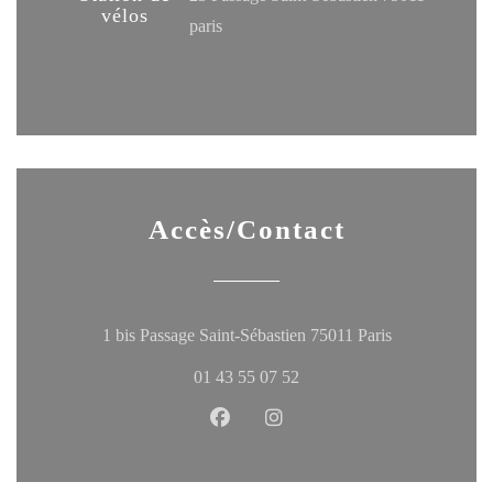
vélos
paris
Accès/Contact
((ouvre une no
1 bis Passage Saint-Sébastien 75011 Paris
01 43 55 07 52
Facebook ((ouvre une nouvelle fen
Instagram ((ouvre une nouve