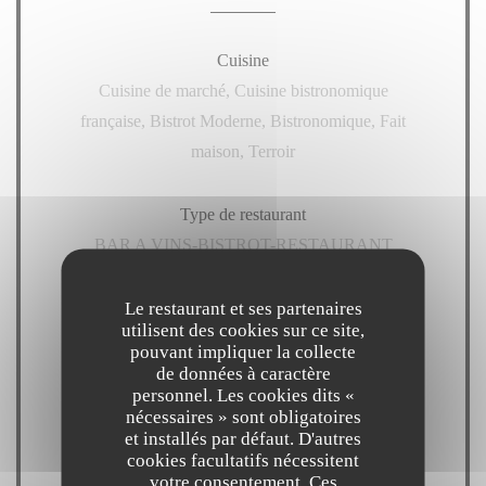
Cuisine
Cuisine de marché, Cuisine bistronomique
française, Bistrot Moderne, Bistronomique, Fait
maison, Terroir
Type de restaurant
BAR A VINS-BISTROT-RESTAURANT
Le restaurant et ses partenaires
Services
utilisent des cookies sur ce site,
Animaux acceptés, Accepte les réservations
pouvant impliquer la collecte
de données à caractère
personnel. Les cookies dits «
Moyens de paiement
nécessaires » sont obligatoires
Amex, Sans Contact, Apple Pay, American Express,
et installés par défaut. D'autres
cookies facultatifs nécessitent
Visa, Eurocard/Mastercard, Espèces, Carte Bleue
votre consentement. Ces