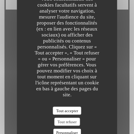
cookies facultatifs servent à
analyser votre navigation,
mesurer l'audience du site,
proposer des fonctionnalités
Horaires
(ex : en lien avec les réseaux
sociaux) ou afficher des
publicités ou contenus
personnalisés. Cliquez sur «
Tout accepter », « Tout refuser
» ou « Personnaliser » pour
Lundi
gérer vos préférences. Vous
Fermé
pouvez modifier vos choix à
tout moment en cliquant sur
l'icône représentant un cookie
Mar
-
Mer
en bas à gauche des pages du
19h00 - 22h00
site.
Tout accepter
Jeudi
19h00 - 22h30
Tout refuser
Personnaliser