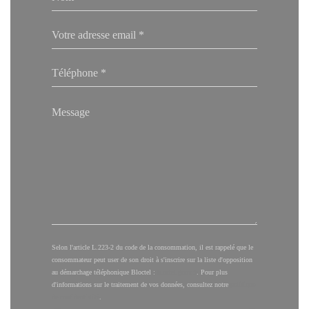
Selon l'article L.223-2 du code de la consommation, il est rappelé que le
consommateur peut user de son droit à s'inscrire sur la liste d'opposition
au démarchage téléphonique Bloctel :
bloctel.gouv.fr
. Pour plus
d'informations sur le traitement de vos données, consultez notre
politique
de confidentialité
.