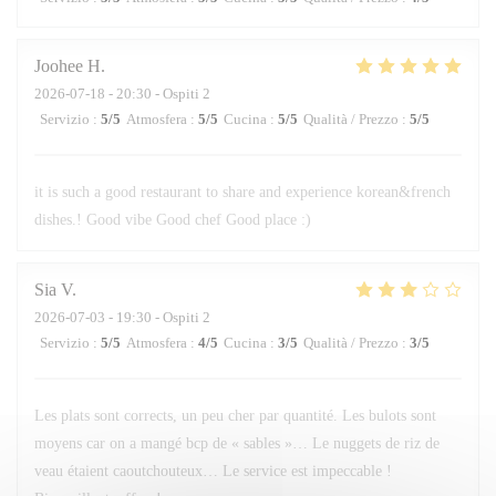
Joohee
H
2026-07-18
- 20:30 - Ospiti 2
Servizio
:
5
/5
Atmosfera
:
5
/5
Cucina
:
5
/5
Qualità / Prezzo
:
5
/5
it is such a good restaurant to share and experience korean&french
dishes.! Good vibe Good chef Good place :)
Sia
V
2026-07-03
- 19:30 - Ospiti 2
Servizio
:
5
/5
Atmosfera
:
4
/5
Cucina
:
3
/5
Qualità / Prezzo
:
3
/5
Les plats sont corrects, un peu cher par quantité. Les bulots sont
moyens car on a mangé bcp de « sables »… Le nuggets de riz de
veau étaient caoutchouteux… Le service est impeccable !