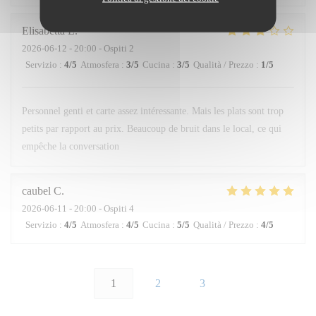
Elisabetta
L
2026-06-12
- 20:00 - Ospiti 2
Servizio
:
4
/5
Atmosfera
:
3
/5
Cucina
:
3
/5
Qualità / Prezzo
:
1
/5
Personnel genti et carte assez intéressante. Mais les plats sont trop
petits par rapport au prix. Beaucoup de bruit dans le local, ce qui
empêche la conversation
caubel
C
2026-06-11
- 20:00 - Ospiti 4
Servizio
:
4
/5
Atmosfera
:
4
/5
Cucina
:
5
/5
Qualità / Prezzo
:
4
/5
1
2
3