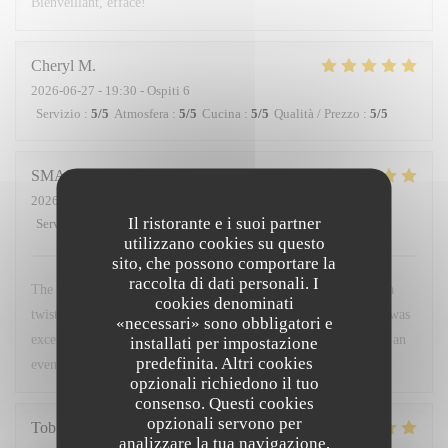
Bienveillant, efface!
Cheryl
M
2026-06-27
- 19:30 - Ospiti 6
Servizio
:
5
/5
Atmosfera
:
5
/5
Cucina
:
5
/5
Qualità / Prezzo
:
5
/5
SMARAGDA
B
2026-06-20
- 22:00 - Ospiti 2
Il ristorante e i suoi partner
Servizio
:
5
/5
Atmosfera
:
5
/5
Cucina
:
5
/5
Qualità / Prezzo
:
5
/5
utilizzano cookies su questo
sito, che possono comportare la
raccolta di dati personali. I
The food was a very good combination of French cuisine with a
cookies denominati
twist. The environment was very friendly and warm. The staff was
«necessari» sono obbligatori e
excellent. I would recommend it to anyone who wants to spend an
installati per impostazione
predefinita. Altri cookies
evening like a local.
opzionali richiedono il tuo
consenso. Questi cookies
opzionali servono per
Tobias
H
analizzare la tua navigazione,