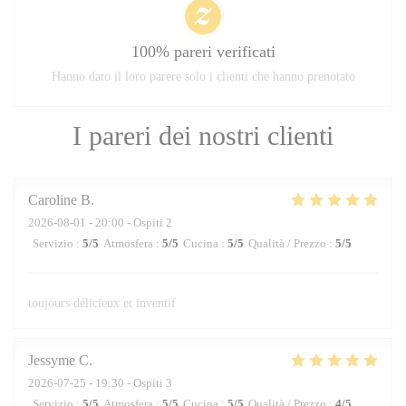
100% pareri verificati
Hanno dato il loro parere solo i clienti che hanno prenotato
I pareri dei nostri clienti
Caroline
B
2026-08-01
- 20:00 - Ospiti 2
Servizio
:
5
/5
Atmosfera
:
5
/5
Cucina
:
5
/5
Qualità / Prezzo
:
5
/5
toujours délicieux et inventif
Jessyme
C
2026-07-25
- 19:30 - Ospiti 3
Servizio
:
5
/5
Atmosfera
:
5
/5
Cucina
:
5
/5
Qualità / Prezzo
:
4
/5