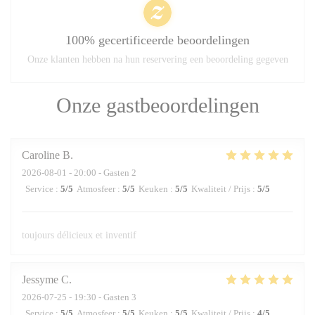
100% gecertificeerde beoordelingen
Onze klanten hebben na hun reservering een beoordeling gegeven
Onze gastbeoordelingen
Caroline
B
2026-08-01
- 20:00 - Gasten 2
Service
:
5
/5
Atmosfeer
:
5
/5
Keuken
:
5
/5
Kwaliteit / Prijs
:
5
/5
toujours délicieux et inventif
Jessyme
C
2026-07-25
- 19:30 - Gasten 3
Service
:
5
/5
Atmosfeer
:
5
/5
Keuken
:
5
/5
Kwaliteit / Prijs
:
4
/5