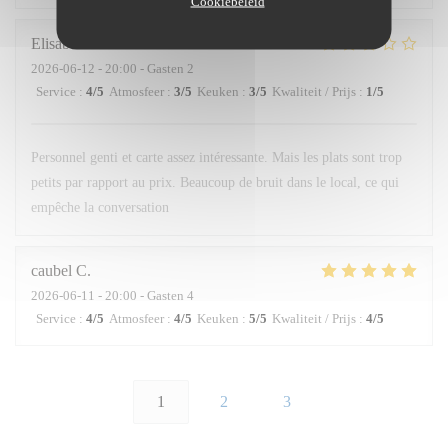
Cookiebeleid
Elisabetta
L
2026-06-12
- 20:00 - Gasten 2
Service
:
4
/5
Atmosfeer
:
3
/5
Keuken
:
3
/5
Kwaliteit / Prijs
:
1
/5
Personnel genti et carte assez intéressante. Mais les plats sont trop
petits par rapport au prix. Beaucoup de bruit dans le local, ce qui
empêche la conversation
caubel
C
2026-06-11
- 20:00 - Gasten 4
Service
:
4
/5
Atmosfeer
:
4
/5
Keuken
:
5
/5
Kwaliteit / Prijs
:
4
/5
1
2
3