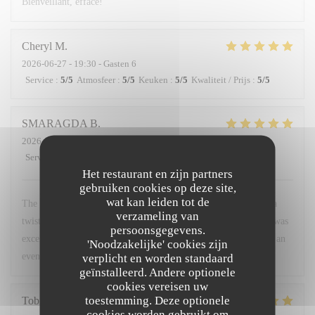
Bienveillant, efface!
Cheryl
M
2026-06-27
- 19:30 - Gasten 6
Service
:
5
/5
Atmosfeer
:
5
/5
Keuken
:
5
/5
Kwaliteit / Prijs
:
5
/5
SMARAGDA
B
2026-06-20
- 22:00 - Gasten 2
Service
:
5
/5
Atmosfeer
:
5
/5
Keuken
:
5
/5
Kwaliteit / Prijs
:
5
/5
Het restaurant en zijn partners
gebruiken cookies op deze site,
wat kan leiden tot de
The food was a very good combination of French cuisine with a
verzameling van
twist. The environment was very friendly and warm. The staff was
persoonsgegevens.
excellent. I would recommend it to anyone who wants to spend an
'Noodzakelijke' cookies zijn
evening like a local.
verplicht en worden standaard
geïnstalleerd. Andere optionele
cookies vereisen uw
toestemming. Deze optionele
Tobias
H
cookies worden gebruikt om