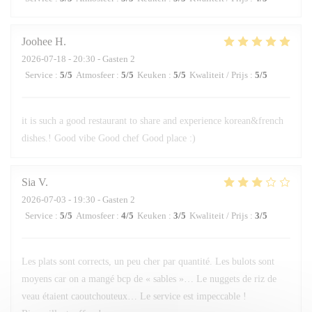
Joohee
H
2026-07-18
- 20:30 - Gasten 2
Service
:
5
/5
Atmosfeer
:
5
/5
Keuken
:
5
/5
Kwaliteit / Prijs
:
5
/5
it is such a good restaurant to share and experience korean&french
dishes.! Good vibe Good chef Good place :)
Sia
V
2026-07-03
- 19:30 - Gasten 2
Service
:
5
/5
Atmosfeer
:
4
/5
Keuken
:
3
/5
Kwaliteit / Prijs
:
3
/5
Les plats sont corrects, un peu cher par quantité. Les bulots sont
moyens car on a mangé bcp de « sables »… Le nuggets de riz de
veau étaient caoutchouteux… Le service est impeccable !