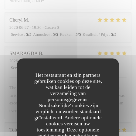
Bienveillant, efface!
Cheryl
M
2026-06-27
- 19:30 - Gasten 6
Service
:
5
/5
Atmosfeer
:
5
/5
Keuken
:
5
/5
Kwaliteit / Prijs
:
5
/5
SMARAGDA
B
2026-06-20
- 22:00 - Gasten 2
Service
:
5
/5
Atmosfeer
:
5
/5
Keuken
:
5
/5
Kwaliteit / Prijs
:
5
/5
Het restaurant en zijn partners
gebruiken cookies op deze site,
wat kan leiden tot de
The food was a very good combination of French cuisine with a
verzameling van
twist. The environment was very friendly and warm. The staff was
persoonsgegevens.
excellent. I would recommend it to anyone who wants to spend an
'Noodzakelijke' cookies zijn
evening like a local.
verplicht en worden standaard
geïnstalleerd. Andere optionele
cookies vereisen uw
toestemming. Deze optionele
Tobias
H
cookies worden gebruikt om