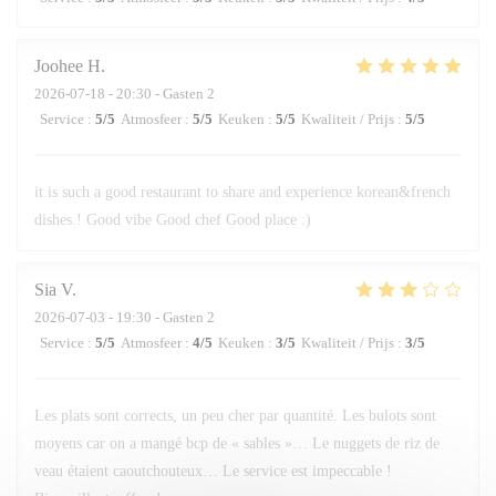
Joohee
H
2026-07-18
- 20:30 - Gasten 2
Service
:
5
/5
Atmosfeer
:
5
/5
Keuken
:
5
/5
Kwaliteit / Prijs
:
5
/5
it is such a good restaurant to share and experience korean&french
dishes.! Good vibe Good chef Good place :)
Sia
V
2026-07-03
- 19:30 - Gasten 2
Service
:
5
/5
Atmosfeer
:
4
/5
Keuken
:
3
/5
Kwaliteit / Prijs
:
3
/5
Les plats sont corrects, un peu cher par quantité. Les bulots sont
moyens car on a mangé bcp de « sables »… Le nuggets de riz de
veau étaient caoutchouteux… Le service est impeccable !