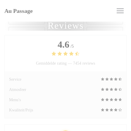
Cookies beheer paneel
Au Passage
Reviews
4.6
/5
Gemiddelde rating —
7454 reviews
Service
Atmosfeer
Menu's
Kwaliteit/Prijs