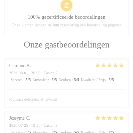
100% gecertificeerde beoordelingen
Onze klanten hebben na hun reservering een beoordeling gegeven
Onze gastbeoordelingen
Caroline
B
2026-08-01
- 20:00 - Gasten 2
Service
:
5
/5
Atmosfeer
:
5
/5
Keuken
:
5
/5
Kwaliteit / Prijs
:
5
/5
toujours délicieux et inventif
Jessyme
C
2026-07-25
- 19:30 - Gasten 3
Service
:
5
/5
Atmosfeer
:
5
/5
Keuken
:
5
/5
Kwaliteit / Prijs
:
4
/5