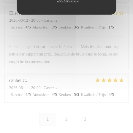
Cookiebeleid
Elisabetta
L
2026-06-12
- 20:00 - Gasten 2
Service
:
4
/5
Atmosfeer
:
3
/5
Keuken
:
3
/5
Kwaliteit / Prijs
:
1
/5
Personnel genti et carte assez intéressante. Mais les plats sont trop
petits par rapport au prix. Beaucoup de bruit dans le local, ce qui
empêche la conversation
caubel
C
2026-06-11
- 20:00 - Gasten 4
Service
:
4
/5
Atmosfeer
:
4
/5
Keuken
:
5
/5
Kwaliteit / Prijs
:
4
/5
1
2
3