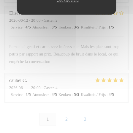
Cookiebeleid
Elisabetta
L
2026-06-12
- 20:00 - Gasten 2
Service
:
4
/5
Atmosfeer
:
3
/5
Keuken
:
3
/5
Kwaliteit / Prijs
:
1
/5
Personnel genti et carte assez intéressante. Mais les plats sont trop
petits par rapport au prix. Beaucoup de bruit dans le local, ce qui
empêche la conversation
caubel
C
2026-06-11
- 20:00 - Gasten 4
Service
:
4
/5
Atmosfeer
:
4
/5
Keuken
:
5
/5
Kwaliteit / Prijs
:
4
/5
1
2
3