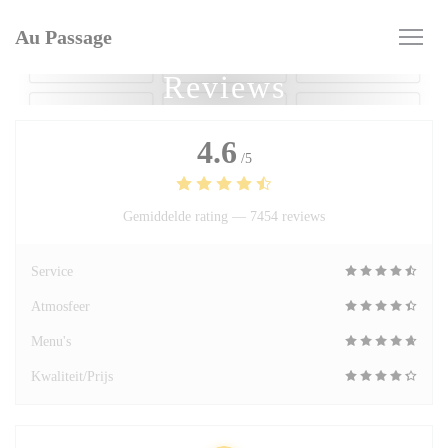
Cookies beheer paneel
Au Passage
Reviews
4.6
/5
Gemiddelde rating —
7454 reviews
Service
Atmosfeer
Menu's
Kwaliteit/Prijs