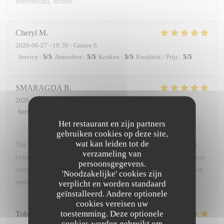
Bienveillant, efface!
Cheryl
M
2026-06-27
- 19:30 - Gasten 6
Service
:
5
/5
Atmosfeer
:
5
/5
Keuken
:
5
/5
Kwaliteit / Prijs
:
5
/5
SMARAGDA
B
2026-06-20
- 22:00 - Gasten 2
Service
:
5
/5
Atmosfeer
:
5
/5
Keuken
:
5
/5
Kwaliteit / Prijs
:
5
/5
Het restaurant en zijn partners
gebruiken cookies op deze site,
wat kan leiden tot de
The food was a very good combination of French cuisine with a
verzameling van
twist. The environment was very friendly and warm. The staff was
persoonsgegevens.
excellent. I would recommend it to anyone who wants to spend an
'Noodzakelijke' cookies zijn
evening like a local.
verplicht en worden standaard
geïnstalleerd. Andere optionele
cookies vereisen uw
toestemming. Deze optionele
Tobias
H
cookies worden gebruikt om