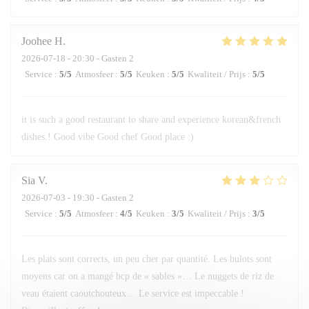
Joohee
H
2026-07-18
- 20:30 - Gasten 2
Service
:
5
/5
Atmosfeer
:
5
/5
Keuken
:
5
/5
Kwaliteit / Prijs
:
5
/5
it is such a good restaurant to share and experience korean&french
dishes.! Good vibe Good chef Good place :)
Sia
V
2026-07-03
- 19:30 - Gasten 2
Service
:
5
/5
Atmosfeer
:
4
/5
Keuken
:
3
/5
Kwaliteit / Prijs
:
3
/5
Les plats sont corrects, un peu cher par quantité. Les bulots sont
moyens car on a mangé bcp de « sables »… Le nuggets de riz de
veau étaient caoutchouteux… Le service est impeccable !