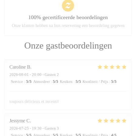
100% gecertificeerde beoordelingen
Onze klanten hebben na hun reservering een beoordeling gegeven
Onze gastbeoordelingen
Caroline
B
2026-08-01
- 20:00 - Gasten 2
Service
:
5
/5
Atmosfeer
:
5
/5
Keuken
:
5
/5
Kwaliteit / Prijs
:
5
/5
toujours délicieux et inventif
Jessyme
C
2026-07-25
- 19:30 - Gasten 3
Service
:
5
/5
Atmosfeer
:
5
/5
Keuken
:
5
/5
Kwaliteit / Prijs
:
4
/5