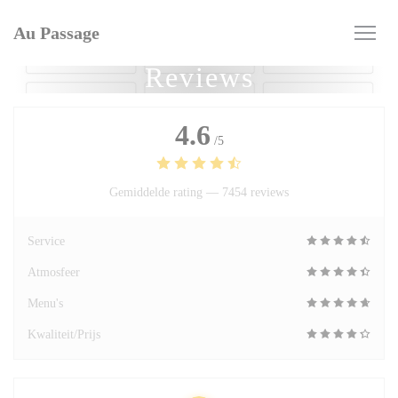
Cookies beheer paneel
Au Passage
Reviews
4.6
/5
Gemiddelde rating —
7454 reviews
Service
Atmosfeer
Menu's
Kwaliteit/Prijs