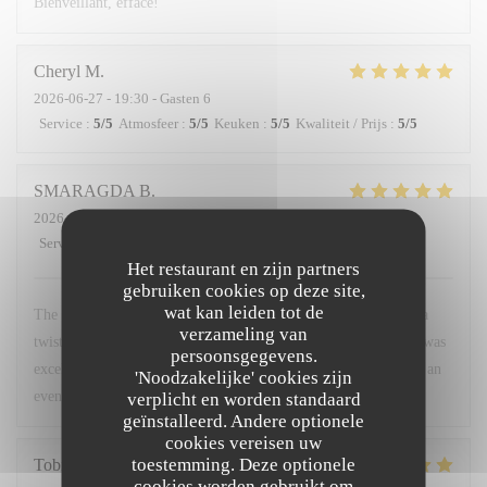
Bienveillant, efface!
Cheryl
M
2026-06-27
- 19:30 - Gasten 6
Service
:
5
/5
Atmosfeer
:
5
/5
Keuken
:
5
/5
Kwaliteit / Prijs
:
5
/5
SMARAGDA
B
2026-06-20
- 22:00 - Gasten 2
Service
:
5
/5
Atmosfeer
:
5
/5
Keuken
:
5
/5
Kwaliteit / Prijs
:
5
/5
Het restaurant en zijn partners
gebruiken cookies op deze site,
wat kan leiden tot de
The food was a very good combination of French cuisine with a
verzameling van
twist. The environment was very friendly and warm. The staff was
persoonsgegevens.
excellent. I would recommend it to anyone who wants to spend an
'Noodzakelijke' cookies zijn
evening like a local.
verplicht en worden standaard
geïnstalleerd. Andere optionele
cookies vereisen uw
toestemming. Deze optionele
Tobias
H
cookies worden gebruikt om