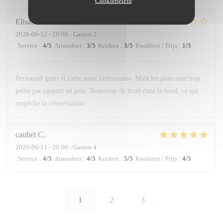
Cookiebeleid
Elisabetta
L
2026-06-12
- 20:00 - Gasten 2
Service
:
4
/5
Atmosfeer
:
3
/5
Keuken
:
3
/5
Kwaliteit / Prijs
:
1
/5
Personnel genti et carte assez intéressante. Mais les plats sont trop
petits par rapport au prix. Beaucoup de bruit dans le local, ce qui
empêche la conversation
caubel
C
2026-06-11
- 20:00 - Gasten 4
Service
:
4
/5
Atmosfeer
:
4
/5
Keuken
:
5
/5
Kwaliteit / Prijs
:
4
/5
1
2
3