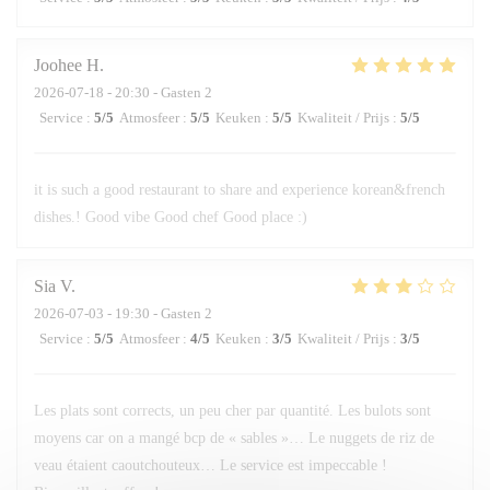
Joohee
H
2026-07-18
- 20:30 - Gasten 2
Service
:
5
/5
Atmosfeer
:
5
/5
Keuken
:
5
/5
Kwaliteit / Prijs
:
5
/5
it is such a good restaurant to share and experience korean&french
dishes.! Good vibe Good chef Good place :)
Sia
V
2026-07-03
- 19:30 - Gasten 2
Service
:
5
/5
Atmosfeer
:
4
/5
Keuken
:
3
/5
Kwaliteit / Prijs
:
3
/5
Les plats sont corrects, un peu cher par quantité. Les bulots sont
moyens car on a mangé bcp de « sables »… Le nuggets de riz de
veau étaient caoutchouteux… Le service est impeccable !