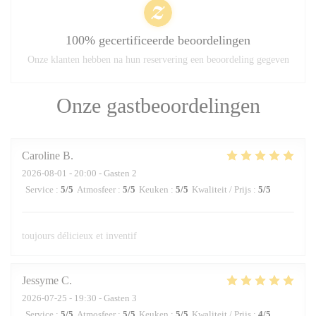
100% gecertificeerde beoordelingen
Onze klanten hebben na hun reservering een beoordeling gegeven
Onze gastbeoordelingen
Caroline
B
2026-08-01
- 20:00 - Gasten 2
Service
:
5
/5
Atmosfeer
:
5
/5
Keuken
:
5
/5
Kwaliteit / Prijs
:
5
/5
toujours délicieux et inventif
Jessyme
C
2026-07-25
- 19:30 - Gasten 3
Service
:
5
/5
Atmosfeer
:
5
/5
Keuken
:
5
/5
Kwaliteit / Prijs
:
4
/5