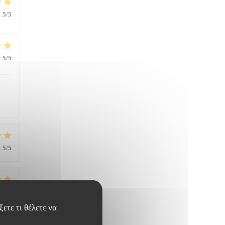
:
5
/5
:
5
/5
:
5
/5
:
5
/5
ετε τι θέλετε να