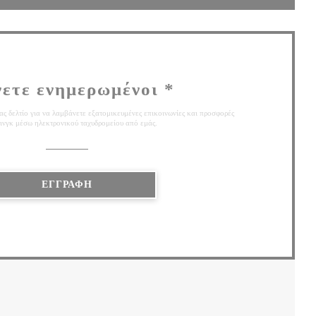
νετε ενημερωμένοι
*
ς δελτίο για να λαμβάνετε εξατομικευμένες επικοινωνίες και προσφορές
ινγκ μέσω ηλεκτρονικού ταχυδρομείου από εμάς.
ΕΓΓΡΑΦΉ
Ε ΝΈΟ ΠΑΡΆΘΥΡΟ))