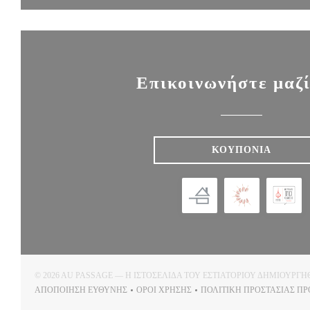
Επικοινωνήστε μαζί
ΚΟΥΠΌΝΙΑ
© 2026 AU PASSAGE — Η ΙΣΤΟΣΕΛΊΔΑ ΤΟΥ ΕΣΤΙΑΤΟΡΊΟΥ ΔΗΜΙΟΥΡΓ
ΑΠΟΠΟΊΗΣΗ ΕΥΘΎΝΗΣ
ΌΡΟΙ ΧΡΉΣΗΣ
ΠΟΛΙΤΙΚΉ ΠΡΟΣΤΑΣΊΑΣ Π
((ΑΝΟΊΓΕΙ ΣΕ ΝΈΟ ΠΑΡΆΘΥΡΟ))
((ΑΝΟΊΓΕΙ ΣΕ ΝΈΟ ΠΑΡΆΘΥΡΟ))