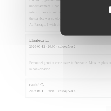
understatement. I had read about this restaurant in a book
interior like a street bar, my partner did not know what to
the service was so eloquent and helpful, and after travelli
Au Passage. I wish the best of luck to the chefs.
Elisabetta
L
2026-06-12
- 20:00 - καλεσμένοι 2
Personnel genti et carte assez intéressante. Mais les plats 
la conversation
caubel
C
2026-06-11
- 20:00 - καλεσμένοι 4