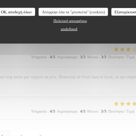
 from 2017, and when we arrived in a narrow alley to the restaurant with an
OK, αποδοχή όλων
Απόρριψε όλα τα "μπισκότα" (cookies)
Εξατομίκευσ
 expect. Afterwards we agreed that it was the best food we had on our trip thus 
Πολιτική απορρήτου
ng france for another week we have yet to find a restaurant that we like better t
undefined
Υπηρεσία
:
4
/5
Ατμόσφαιρα
:
3
/5
Μενού
:
3
/5
Ποιότητα / Τιμή
sont trop petits par rapport au prix. Beaucoup de bruit dans le local, ce qui emp
Υπηρεσία
:
4
/5
Ατμόσφαιρα
:
4
/5
Μενού
:
5
/5
Ποιότητα / Τιμή