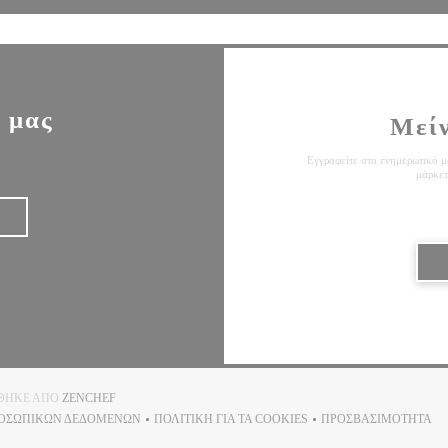
 μας
Μεί
Εγγραφείτε στο ενημερωτικό μα
μάρκετ
((ΑΝΟΊΓΕΙ ΣΕ ΝΈΟ ΠΑΡΆΘΥΡΟ))
ΉΘΗΚΕ ΑΠΌ
ZENCHEF
ΡΟΣΩΠΙΚΏΝ ΔΕΔΟΜΈΝΩΝ
ΠΟΛΙΤΙΚΉ ΓΙΑ ΤΑ COOKIES
ΠΡΟΣΒΑΣΙΜΌΤΗΤΑ
((ΑΝΟΊΓΕΙ ΣΕ ΝΈΟ ΠΑΡΆΘΥΡΟ))
((ΑΝΟΊΓΕΙ ΣΕ ΝΈΟ ΠΑΡΆΘΥΡΟ))
((ΑΝΟΊΓΕΙ Σ