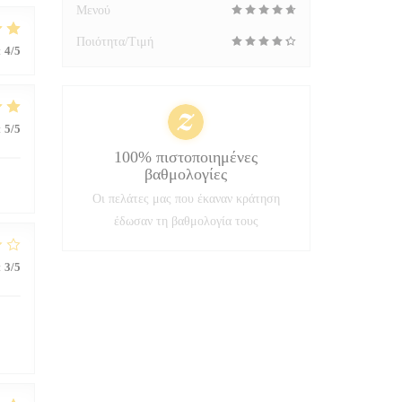
Μενού
Ποιότητα/Τιμή
:
4
/5
:
5
/5
100% πιστοποιημένες
βαθμολογίες
Οι πελάτες μας που έκαναν κράτηση
έδωσαν τη βαθμολογία τους
:
3
/5