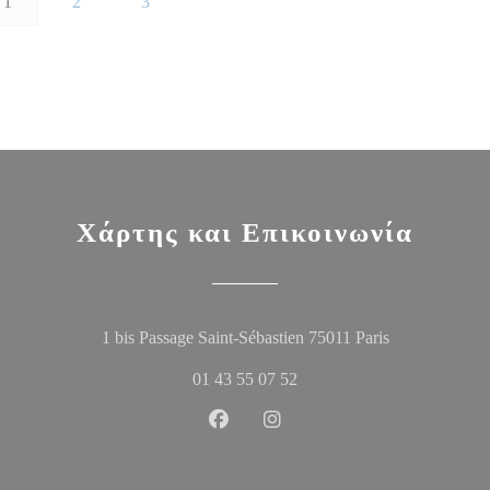
1
2
3
Χάρτης και Επικοινωνία
((ανοίγει σε ν
1 bis Passage Saint-Sébastien 75011 Paris
01 43 55 07 52
Facebook ((ανοίγει σε νέο παράθυ
Instagram ((ανοίγει σε νέο