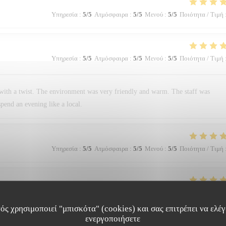
Υπηρεσία
:
5
/5
Ατμόσφαιρα
:
5
/5
Μενού
:
5
/5
Ποιότητα / Τιμή
Υπηρεσία
:
5
/5
Ατμόσφαιρα
:
5
/5
Μενού
:
5
/5
Ποιότητα / Τιμή
with a twist. The environment was very friendly and warm. The staff was
pend an evening like a local.
Υπηρεσία
:
5
/5
Ατμόσφαιρα
:
5
/5
Μενού
:
5
/5
Ποιότητα / Τιμή
Υπηρεσία
:
5
/5
Ατμόσφαιρα
:
5
/5
Μενού
:
5
/5
Ποιότητα / Τιμή
ός χρησιμοποιεί "μπισκότα" (cookies) και σας επιτρέπει να ελέγξ
ενεργοποιήσετε
hese are some adjectives I would like to describe this restaurant with, without