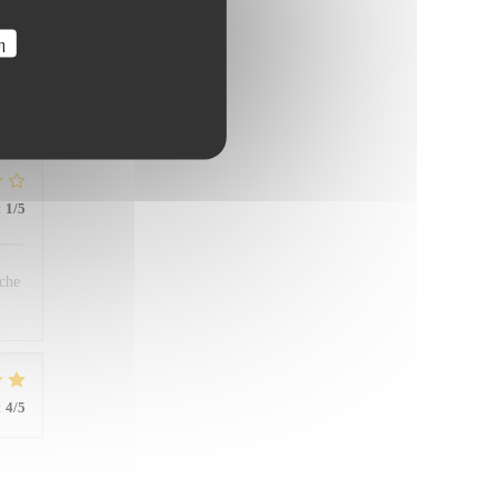
η
far,
han
:
1
/5
êche
:
4
/5