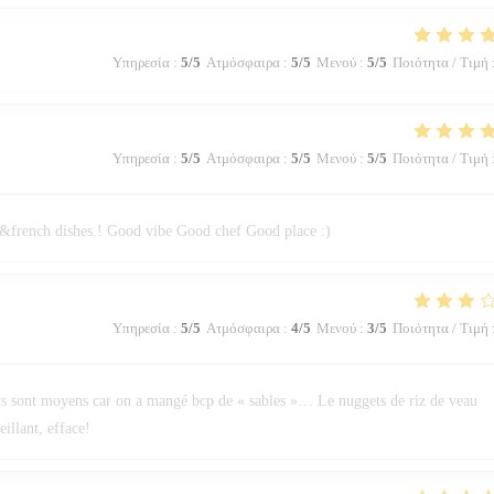
Υπηρεσία
:
5
/5
Ατμόσφαιρα
:
5
/5
Μενού
:
5
/5
Ποιότητα / Τιμή
Υπηρεσία
:
5
/5
Ατμόσφαιρα
:
5
/5
Μενού
:
5
/5
Ποιότητα / Τιμή
an&french dishes.! Good vibe Good chef Good place :)
Υπηρεσία
:
5
/5
Ατμόσφαιρα
:
4
/5
Μενού
:
3
/5
Ποιότητα / Τιμή
lots sont moyens car on a mangé bcp de « sables »… Le nuggets de riz de veau
illant, efface!