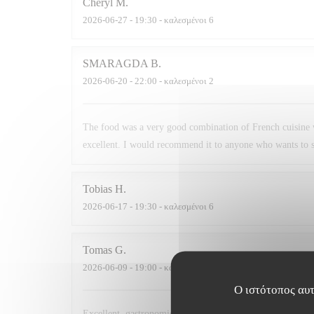
Cheryl
M
2026-06-27
- 19:30 - καλεσμένοι 6
SMARAGDA
B
2026-06-20
- 22:00 - καλεσμένοι 2
The food was a very good combination of French cuisine 
excellent. I would recommend it to anyone who wants to s
Tobias
H
2026-06-17
- 19:30 - καλεσμένοι 6
Tomas
G
2026-06-09
- 19:00 - καλεσμένοι 2
Ο ιστότοπος αυτ
Excellent, gastronomic, modern, comfortable, nutritious. T