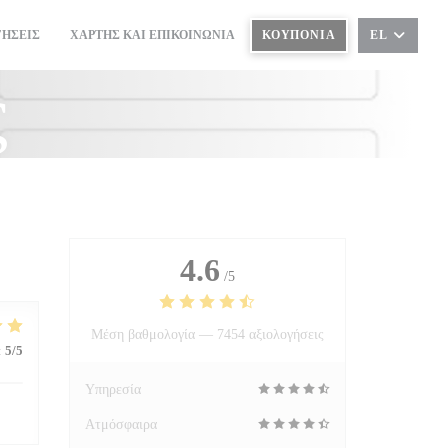
ΓΉΣΕΙΣ
ΧΆΡΤΗΣ ΚΑΙ ΕΠΙΚΟΙΝΩΝΊΑ
ΚΟΥΠΌΝΙΑ
EL
((ΑΝΟΊΓΕΙ ΣΕ ΝΈΟ ΠΑΡΆΘΥΡΟ))
ς
4.6
/5
Μέση βαθμολογία —
7454 αξιολογήσεις
:
5
/5
Υπηρεσία
Ατμόσφαιρα