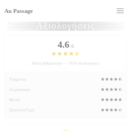
Πίνακας διαχείρισης "Μπισκότων" (Cookies)
Au Passage
Αξιολογήσεις
4.6
/5
Μέση βαθμολογία —
7454 αξιολογήσεις
Υπηρεσία
Ατμόσφαιρα
Μενού
Ποιότητα/Τιμή