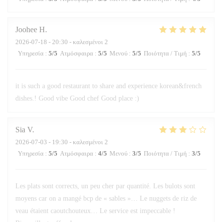
Joohee
H
2026-07-18
- 20:30 - καλεσμένοι 2
Υπηρεσία
:
5
/5
Ατμόσφαιρα
:
5
/5
Μενού
:
5
/5
Ποιότητα / Τιμή
:
5
/5
it is such a good restaurant to share and experience korean&french
dishes.! Good vibe Good chef Good place :)
Sia
V
2026-07-03
- 19:30 - καλεσμένοι 2
Υπηρεσία
:
5
/5
Ατμόσφαιρα
:
4
/5
Μενού
:
3
/5
Ποιότητα / Τιμή
:
3
/5
Les plats sont corrects, un peu cher par quantité. Les bulots sont
moyens car on a mangé bcp de « sables »… Le nuggets de riz de
veau étaient caoutchouteux… Le service est impeccable !