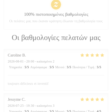
100% πιστοποιημένες βαθμολογίες
Οι πελάτες μας που έκαναν κράτηση έδωσαν τη βαθμολογία τους
Οι βαθμολογίες πελατών μας
Caroline
B
2026-08-01
- 20:00 - καλεσμένοι 2
Υπηρεσία
:
5
/5
Ατμόσφαιρα
:
5
/5
Μενού
:
5
/5
Ποιότητα / Τιμή
:
5
/5
toujours délicieux et inventif
Jessyme
C
2026-07-25
- 19:30 - καλεσμένοι 3
Υπηρεσία
:
5
/5
Ατμόσφαιρα
:
5
/5
Μενού
:
5
/5
Ποιότητα / Τιμή
:
4
/5