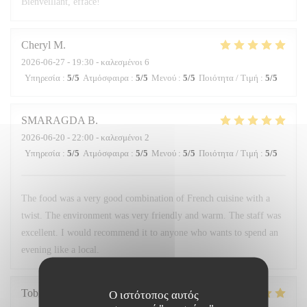
Bienveillant, efface!
Cheryl
M
2026-06-27
- 19:30 - καλεσμένοι 6
Υπηρεσία
:
5
/5
Ατμόσφαιρα
:
5
/5
Μενού
:
5
/5
Ποιότητα / Τιμή
:
5
/5
SMARAGDA
B
2026-06-20
- 22:00 - καλεσμένοι 2
Υπηρεσία
:
5
/5
Ατμόσφαιρα
:
5
/5
Μενού
:
5
/5
Ποιότητα / Τιμή
:
5
/5
The food was a very good combination of French cuisine with a
twist. The environment was very friendly and warm. The staff was
excellent. I would recommend it to anyone who wants to spend an
evening like a local.
Tobias
H
Ο ιστότοπος αυτός