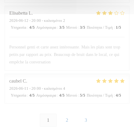
Elisabetta
L
2026-06-12
- 20:00 - καλεσμένοι 2
Υπηρεσία
:
4
/5
Ατμόσφαιρα
:
3
/5
Μενού
:
3
/5
Ποιότητα / Τιμή
:
1
/5
Personnel genti et carte assez intéressante. Mais les plats sont trop
petits par rapport au prix. Beaucoup de bruit dans le local, ce qui
empêche la conversation
caubel
C
2026-06-11
- 20:00 - καλεσμένοι 4
Υπηρεσία
:
4
/5
Ατμόσφαιρα
:
4
/5
Μενού
:
5
/5
Ποιότητα / Τιμή
:
4
/5
1
2
3