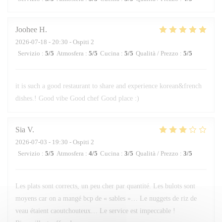
Joohee
H
2026-07-18
- 20:30 - Ospiti 2
Servizio
:
5
/5
Atmosfera
:
5
/5
Cucina
:
5
/5
Qualità / Prezzo
:
5
/5
it is such a good restaurant to share and experience korean&french
dishes.! Good vibe Good chef Good place :)
Sia
V
2026-07-03
- 19:30 - Ospiti 2
Servizio
:
5
/5
Atmosfera
:
4
/5
Cucina
:
3
/5
Qualità / Prezzo
:
3
/5
Les plats sont corrects, un peu cher par quantité. Les bulots sont
moyens car on a mangé bcp de « sables »… Le nuggets de riz de
veau étaient caoutchouteux… Le service est impeccable !