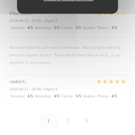
Elisabetta
L
2026-06-12
- 20:00 - Ospiti 2
Servizio
:
4
/5
Atmosfera
:
3
/5
Cucina
:
3
/5
Qualità / Prezzo
:
1
/5
Personnel genti et carte assez intéressante. Mais les plats sont trop
petits par rapport au prix. Beaucoup de bruit dans le local, ce qui
empêche la conversation
caubel
C
2026-06-11
- 20:00 - Ospiti 4
Servizio
:
4
/5
Atmosfera
:
4
/5
Cucina
:
5
/5
Qualità / Prezzo
:
4
/5
1
2
3