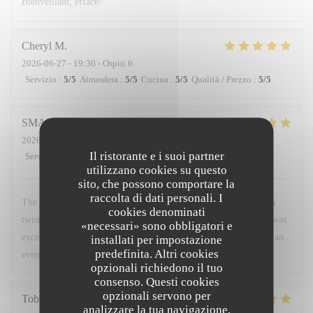
Bienveillant, efface!
Cheryl
M
2026-06-27
- 19:30 - Ospiti 6
Servizio
:
5
/5
Atmosfera
:
5
/5
Cucina
:
5
/5
Qualità / Prezzo
:
5
/5
SMARAGDA
B
2026-06-20
- 22:00 - Ospiti 2
Il ristorante e i suoi partner
Servizio
:
5
/5
Atmosfera
:
5
/5
Cucina
:
5
/5
Qualità / Prezzo
:
5
/5
utilizzano cookies su questo
sito, che possono comportare la
raccolta di dati personali. I
The food was a very good combination of French cuisine with a
cookies denominati
twist. The environment was very friendly and warm. The staff was
«necessari» sono obbligatori e
excellent. I would recommend it to anyone who wants to spend an
installati per impostazione
predefinita. Altri cookies
evening like a local.
opzionali richiedono il tuo
consenso. Questi cookies
opzionali servono per
Tobias
H
analizzare la tua navigazione,