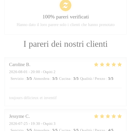
100% pareri verificati
Hanno dato il loro parere solo i clienti che hanno prenotato
I pareri dei nostri clienti
Caroline
B
2026-08-01
- 20:00 - Ospiti 2
Servizio
:
5
/5
Atmosfera
:
5
/5
Cucina
:
5
/5
Qualità / Prezzo
:
5
/5
toujours délicieux et inventif
Jessyme
C
2026-07-25
- 19:30 - Ospiti 3
Servizio
:
5
/5
Atmosfera
:
5
/5
Cucina
:
5
/5
Qualità / Prezzo
:
4
/5