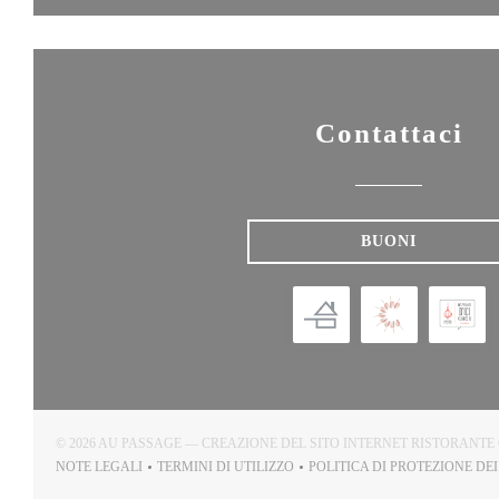
Contattaci
BUONI
© 2026 AU PASSAGE — CREAZIONE DEL SITO INTERNET RISTORANT
NOTE LEGALI
TERMINI DI UTILIZZO
POLITICA DI PROTEZIONE DE
((APRE UNA NUOVA FINESTRA))
((APRE UNA NUOVA FINESTRA))
((AP