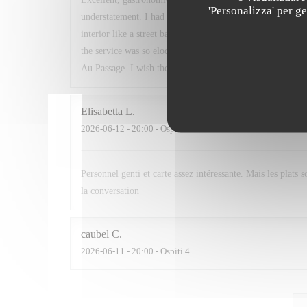
'Personalizza' per g
understatement. I had read about this restaurant in a book
interior like a street bar, my partner did not know what to
the service was so eloquent and helpful, and after travelli
Au Passage. I wish the best of luck to the chefs.
Elisabetta
L
2026-06-12
- 20:00 - Ospiti 2
Personnel genti et carte assez intéressante. Mais les plats 
la conversation
caubel
C
2026-06-11
- 20:00 - Ospiti 4