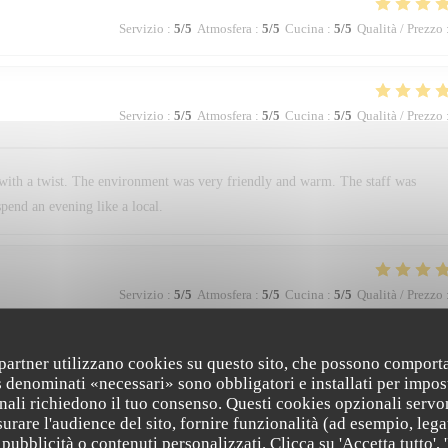
Servizio
:
5
/5
Atmosfera
:
5
/5
Cucina
:
5
/5
Qualità / Prezzo
Servizio
:
5
/5
Atmosfera
:
5
/5
Cucina
:
5
/5
Qualità / Prezzo
with a twist. The environment was very friendly and warm. The staff was
pend an evening like a local.
Servizio
:
5
/5
Atmosfera
:
5
/5
Cucina
:
5
/5
Qualità / Prezzo
i partner utilizzano cookies su questo sito, che possono comporta
s denominati «necessari» sono obbligatori e installati per impos
Servizio
:
5
/5
Atmosfera
:
5
/5
Cucina
:
5
/5
Qualità / Prezzo
nali richiedono il tuo consenso. Questi cookies opzionali servo
urare l'audience del sito, fornire funzionalità (ad esempio, lega
pubblicità o contenuti personalizzati. Clicca su 'Accetta tutto', '
hese are some adjectives I would like to describe this restaurant with, without