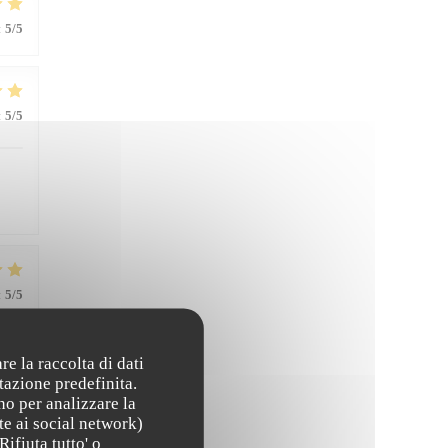
:
5
/5
:
5
/5
:
5
/5
re la raccolta di dati
tazione predefinita.
:
5
/5
no per analizzare la
te ai social network)
Rifiuta tutto' o