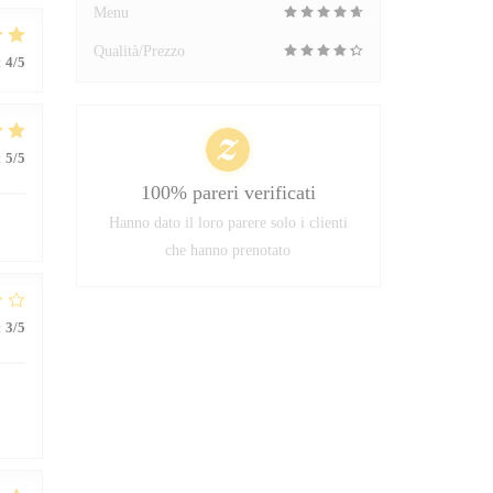
Menu
Qualità/Prezzo
:
4
/5
:
5
/5
100% pareri verificati
Hanno dato il loro parere solo i clienti
che hanno prenotato
:
3
/5