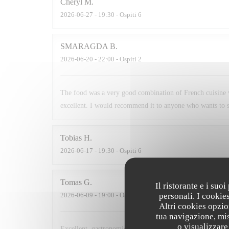
Cheryl
M
2026-06-27
- 19:30 - Ospiti 6
SMARAGDA
B
2026-06-20
- 22:00 - Ospiti 2
The food was a very good combination of French cuisine 
excellent. I would recommend it to anyone who wants to s
Tobias
H
2026-06-17
- 19:30 - Ospiti 6
Tomas
G
Il ristorante e i suo
personali. I cookie
2026-06-09
- 19:00 - Ospiti 2
Altri cookies opzio
tua navigazione, mis
o visualizzare 
Excellent, gastronomic, modern, comfortable, nutritious. T