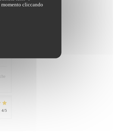
asi momento cliccando
far,
han
:
1
/5
êche
:
4
/5