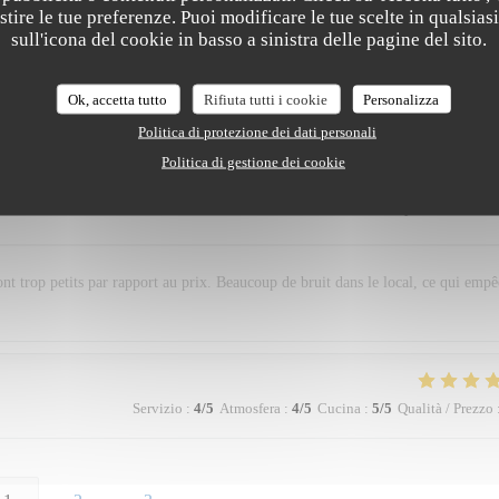
estire le tue preferenze. Puoi modificare le tue scelte in qualsi
 from 2017, and when we arrived in a narrow alley to the restaurant with an
sull'icona del cookie in basso a sinistra delle pagine del sito.
 expect. Afterwards we agreed that it was the best food we had on our trip thus 
ng france for another week we have yet to find a restaurant that we like better t
Ok, accetta tutto
Rifiuta tutti i cookie
Personalizza
Politica di protezione dei dati personali
Politica di gestione dei cookie
Servizio
:
4
/5
Atmosfera
:
3
/5
Cucina
:
3
/5
Qualità / Prezzo
sont trop petits par rapport au prix. Beaucoup de bruit dans le local, ce qui emp
Servizio
:
4
/5
Atmosfera
:
4
/5
Cucina
:
5
/5
Qualità / Prezzo