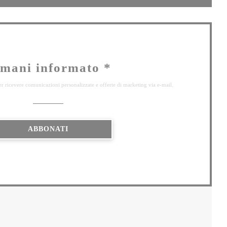
mani informato
*
 per ricevere comunicazioni personalizzate e offerte di marketing via e-mail.
ABBONATI
INESTRA))