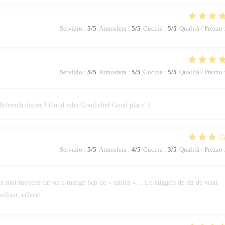
Servizio
:
5
/5
Atmosfera
:
5
/5
Cucina
:
5
/5
Qualità / Prezzo
Servizio
:
5
/5
Atmosfera
:
5
/5
Cucina
:
5
/5
Qualità / Prezzo
an&french dishes.! Good vibe Good chef Good place :)
Servizio
:
5
/5
Atmosfera
:
4
/5
Cucina
:
3
/5
Qualità / Prezzo
lots sont moyens car on a mangé bcp de « sables »… Le nuggets de riz de veau
illant, efface!