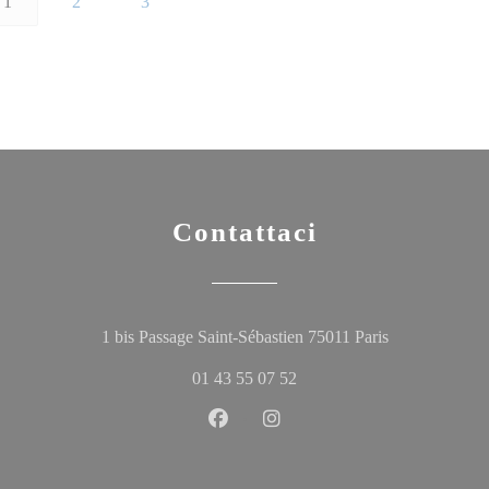
1
2
3
Contattaci
((apre una nuov
1 bis Passage Saint-Sébastien 75011 Paris
01 43 55 07 52
Facebook ((apre una nuova finestr
Instagram ((apre una nuova 