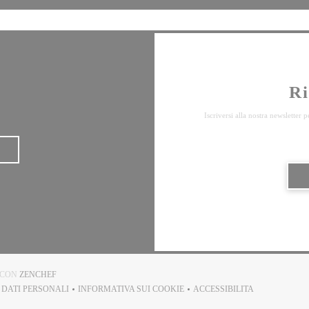
Ri
Iscriversi alla nostra newsletter
((APRE UNA NUOVA FINESTRA))
E CON
ZENCHEF
I DATI PERSONALI
INFORMATIVA SUI COOKIE
ACCESSIBILITA
RE UNA NUOVA FINESTRA))
((APRE UNA NUOVA FINESTRA))
((APRE UNA NUOVA F