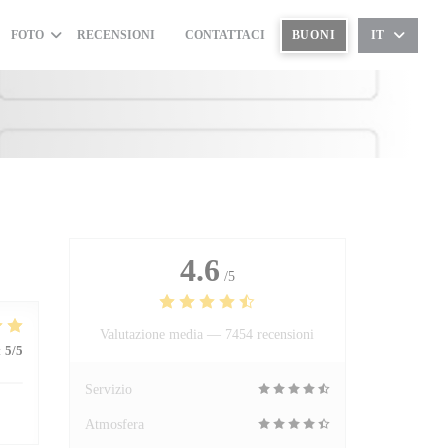
FOTO
RECENSIONI
CONTATTACI
BUONI
IT
((APRE UNA NUOVA FINESTRA))
4.6
/5
Valutazione media —
7454 recensioni
:
5
/5
Servizio
Atmosfera