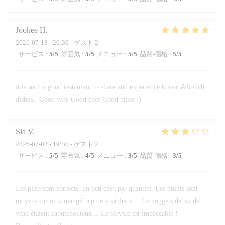
Joohee
H
2026-07-18
- 20:30 - ゲスト 2
サービス
:
5
/5
雰囲気
:
5
/5
メニュー
:
5
/5
品質-価格
:
5
/5
it is such a good restaurant to share and experience korean&french
dishes.! Good vibe Good chef Good place :)
Sia
V
2026-07-03
- 19:30 - ゲスト 2
サービス
:
5
/5
雰囲気
:
4
/5
メニュー
:
3
/5
品質-価格
:
3
/5
Les plats sont corrects, un peu cher par quantité. Les bulots sont
moyens car on a mangé bcp de « sables »… Le nuggets de riz de
veau étaient caoutchouteux… Le service est impeccable !