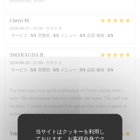
Bienveillant, efface!
Cheryl
M
2026-06-27
- 19:30 - ゲスト 6
サービス
:
5
/5
雰囲気
:
5
/5
メニュー
:
5
/5
品質-価格
:
5
/5
SMARAGDA
B
2026-06-20
- 22:00 - ゲスト 2
サービス
:
5
/5
雰囲気
:
5
/5
メニュー
:
5
/5
品質-価格
:
5
/5
The food was a very good combination of French cuisine with a
twist. The environment was very friendly and warm. The staff was
excellent. I would recommend it to anyone who wants to spend an
evening like a local.
当サイトはクッキーを利用し
Tobias
H
ております。お客様自身でク