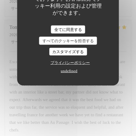
2026-06-17
- 19:30 - ゲスト 6
ッキー利用の設定および管理
サービス
:
5
/5
雰囲気
:
5
/5
メニュー
:
5
/5
品質-価格
:
5
/5
ができます。
Tomas
G
全てに同意する
2026-06-09
- 19:00 - ゲスト 2
すべてのクッキーを拒否する
サービス
:
5
/5
雰囲気
:
5
/5
メニュー
:
5
/5
品質-価格
:
5
/5
カスタマイズする
Excellent, gastronomic, modern, comfortable, nutritious. These are
プライバシーポリシー
some adjectives I would like to describe this restaurant with,
undefined
without understatement. I had read about this restaurant in a book
from 2017, and when we arrived in a narrow alley to the restaurant
with an interior like a street bar, my partner did not know what to
expect. Afterwards we agreed that it was the best food we had on
our trip thus far, the service was so eloquent and helpful, and after
travelling france for another week we have yet to find a restaurant
that we like better than Au Passage. I wish the best of luck to the
chefs.