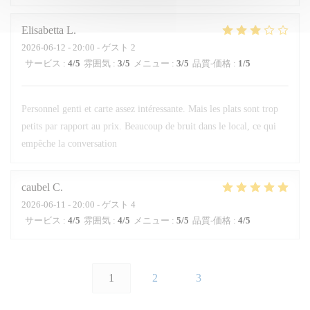
Elisabetta
L
2026-06-12
- 20:00 - ゲスト 2
サービス
:
4
/5
雰囲気
:
3
/5
メニュー
:
3
/5
品質-価格
:
1
/5
Personnel genti et carte assez intéressante. Mais les plats sont trop
petits par rapport au prix. Beaucoup de bruit dans le local, ce qui
empêche la conversation
caubel
C
2026-06-11
- 20:00 - ゲスト 4
サービス
:
4
/5
雰囲気
:
4
/5
メニュー
:
5
/5
品質-価格
:
4
/5
1
2
3