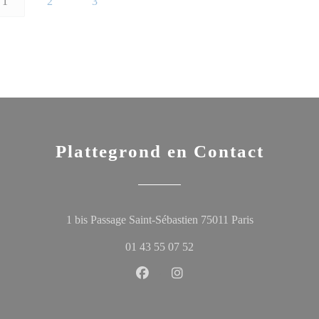
1
2
3
Plattegrond en Contact
((opent in een
1 bis Passage Saint-Sébastien 75011 Paris
01 43 55 07 52
Facebook ((opent in een nieuw ven
Instagram ((opent in een ni