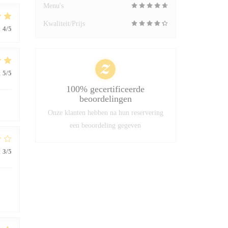
Menu's
Kwaliteit/Prijs
:
4
/5
:
5
/5
100% gecertificeerde
beoordelingen
Onze klanten hebben na hun reservering
een beoordeling gegeven
:
3
/5