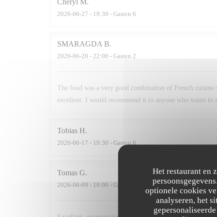
Cheryl
M
2026-06-27
- 19:30 - Gasten 6
SMARAGDA
B
2026-06-20
- 22:00 - Gasten 2
The food was a very good combination of French cuisine 
excellent. I would recommend it to anyone who wants to s
Tobias
H
2026-06-17
- 19:30 - Gasten 6
Het restaurant en 
Tomas
G
persoonsgegevens. 
2026-06-09
- 19:00 - Gasten 2
optionele cookies v
analyseren, het si
gepersonaliseerde 
Excellent, gastronomic, modern, comfortable, nutritious. T