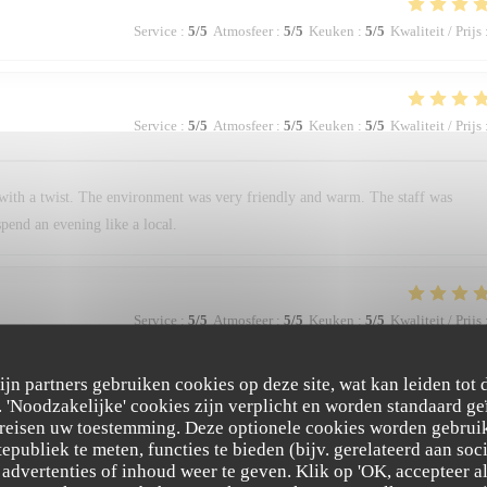
Service
:
5
/5
Atmosfeer
:
5
/5
Keuken
:
5
/5
Kwaliteit / Prijs
Service
:
5
/5
Atmosfeer
:
5
/5
Keuken
:
5
/5
Kwaliteit / Prijs
with a twist. The environment was very friendly and warm. The staff was
pend an evening like a local.
Service
:
5
/5
Atmosfeer
:
5
/5
Keuken
:
5
/5
Kwaliteit / Prijs
zijn partners gebruiken cookies op deze site, wat kan leiden tot
'Noodzakelijke' cookies zijn verplicht en worden standaard ge
Service
:
5
/5
Atmosfeer
:
5
/5
Keuken
:
5
/5
Kwaliteit / Prijs
ereisen uw toestemming. Deze optionele cookies worden gebruik
tepubliek te meten, functies te bieden (bijv. gerelateerd aan so
advertenties of inhoud weer te geven. Klik op 'OK, accepteer alle
hese are some adjectives I would like to describe this restaurant with, without