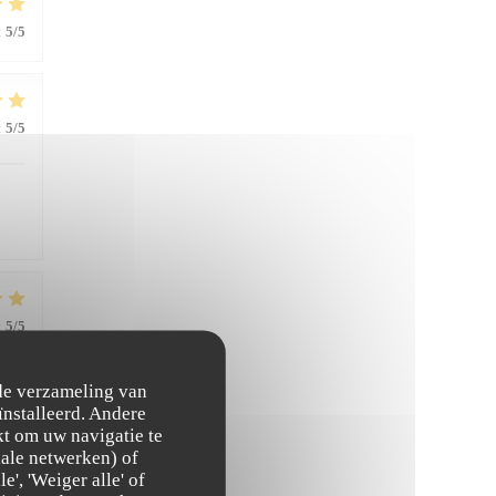
:
5
/5
:
5
/5
:
5
/5
 de verzameling van
ïnstalleerd. Andere
:
5
/5
t om uw navigatie te
ciale netwerken) of
', 'Weiger alle' of