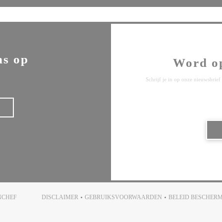
ns op
Word o
Schrijf je in op onze nieuwsbri
((OPENT IN EEN NIEUW VENSTER))
NCHEF
DISCLAIMER
GEBRUIKSVOORWAARDEN
BELEID BESCHER
((OPENT IN EEN NIEUW VENSTER))
((OPENT IN EEN NIEUW VENSTER)