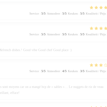
Service
:
5
/5
Atmosfeer
:
5
/5
Keuken
:
5
/5
Kwaliteit / Prijs
Service
:
5
/5
Atmosfeer
:
5
/5
Keuken
:
5
/5
Kwaliteit / Prijs
an&french dishes.! Good vibe Good chef Good place :)
Service
:
5
/5
Atmosfeer
:
4
/5
Keuken
:
3
/5
Kwaliteit / Prijs
lots sont moyens car on a mangé bcp de « sables »… Le nuggets de riz de veau
illant, efface!