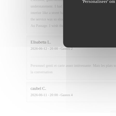
'Personaliseer' o
understatement. I had read about this restaurant in a book
interior like a street bar, my partner did not know what to
the service was so eloquent and helpful, and after travelli
Au Passage. I wish the best of luck to the chefs.
Elisabetta
L
2026-06-12
- 20:00 - Gasten 2
Personnel genti et carte assez intéressante. Mais les plats 
la conversation
caubel
C
2026-06-11
- 20:00 - Gasten 4