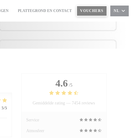
NGEN
PLATTEGROND EN CONTACT
VOUCHERS
NL
((OPENT IN EEN NIEUW VENSTER))
4.6
/5
Gemiddelde rating —
7454 reviews
:
5
/5
Service
Atmosfeer