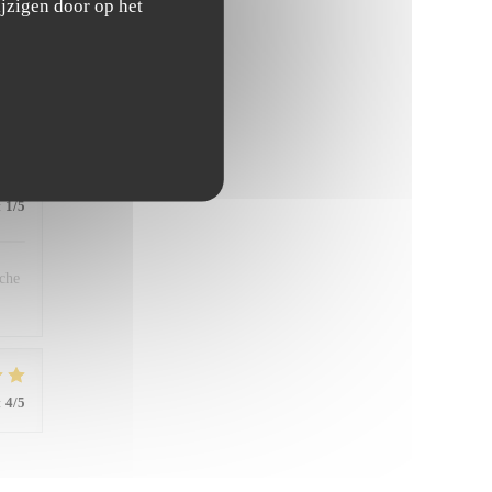
jzigen door op het
far,
han
:
1
/5
êche
:
4
/5