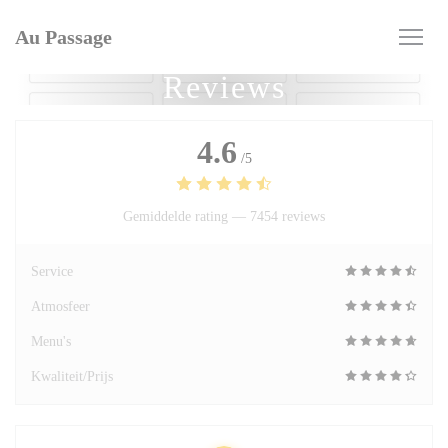
Cookies beheer paneel
Au Passage
Reviews
4.6
/5
Gemiddelde rating —
7454 reviews
Service
Atmosfeer
Menu's
Kwaliteit/Prijs