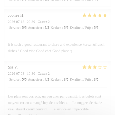
Joohee
H
2026-07-18
- 20:30 - Gasten 2
Service
:
5
/5
Atmosfeer
:
5
/5
Keuken
:
5
/5
Kwaliteit / Prijs
:
5
/5
it is such a good restaurant to share and experience korean&french
dishes.! Good vibe Good chef Good place :)
Sia
V
2026-07-03
- 19:30 - Gasten 2
Service
:
5
/5
Atmosfeer
:
4
/5
Keuken
:
3
/5
Kwaliteit / Prijs
:
3
/5
Les plats sont corrects, un peu cher par quantité. Les bulots sont
moyens car on a mangé bcp de « sables »… Le nuggets de riz de
veau étaient caoutchouteux… Le service est impeccable !