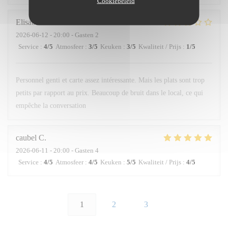
Cookiebeleid
Elisabetta
L
2026-06-12
- 20:00 - Gasten 2
Service
:
4
/5
Atmosfeer
:
3
/5
Keuken
:
3
/5
Kwaliteit / Prijs
:
1
/5
Personnel genti et carte assez intéressante. Mais les plats sont trop
petits par rapport au prix. Beaucoup de bruit dans le local, ce qui
empêche la conversation
caubel
C
2026-06-11
- 20:00 - Gasten 4
Service
:
4
/5
Atmosfeer
:
4
/5
Keuken
:
5
/5
Kwaliteit / Prijs
:
4
/5
1
2
3