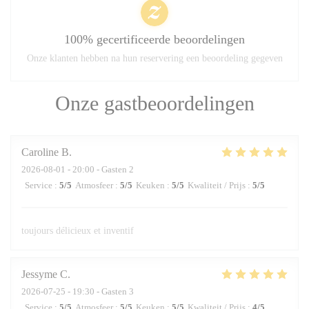
100% gecertificeerde beoordelingen
Onze klanten hebben na hun reservering een beoordeling gegeven
Onze gastbeoordelingen
Caroline
B
2026-08-01
- 20:00 - Gasten 2
Service
:
5
/5
Atmosfeer
:
5
/5
Keuken
:
5
/5
Kwaliteit / Prijs
:
5
/5
toujours délicieux et inventif
Jessyme
C
2026-07-25
- 19:30 - Gasten 3
Service
:
5
/5
Atmosfeer
:
5
/5
Keuken
:
5
/5
Kwaliteit / Prijs
:
4
/5