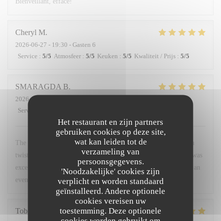
Bienveillant, efface!
Cheryl
M
2026-06-27
- 19:30 - Gasten 6
Service
:
5
/5
Atmosfeer
:
5
/5
Keuken
:
5
/5
Kwaliteit / Prijs
:
5
/5
SMARAGDA
B
2026-06-20
- 22:00 - Gasten 2
Service
:
5
/5
Atmosfeer
:
5
/5
Keuken
:
5
/5
Kwaliteit / Prijs
:
5
/5
Het restaurant en zijn partners
gebruiken cookies op deze site,
wat kan leiden tot de
The food was a very good combination of French cuisine with a
verzameling van
twist. The environment was very friendly and warm. The staff was
persoonsgegevens.
excellent. I would recommend it to anyone who wants to spend an
'Noodzakelijke' cookies zijn
evening like a local.
verplicht en worden standaard
geïnstalleerd. Andere optionele
cookies vereisen uw
toestemming. Deze optionele
Tobias
H
cookies worden gebruikt om