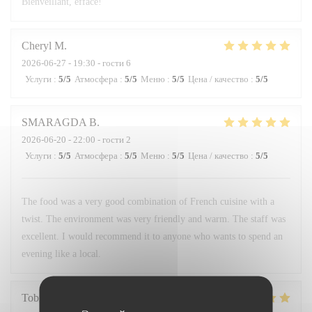
Bienveillant, efface!
Cheryl
M
2026-06-27
- 19:30 - гости 6
Услуги
:
5
/5
Атмосфера
:
5
/5
Меню
:
5
/5
Цена / качество
:
5
/5
SMARAGDA
B
2026-06-20
- 22:00 - гости 2
Услуги
:
5
/5
Атмосфера
:
5
/5
Меню
:
5
/5
Цена / качество
:
5
/5
The food was a very good combination of French cuisine with a
twist. The environment was very friendly and warm. The staff was
excellent. I would recommend it to anyone who wants to spend an
evening like a local.
Tobias
H