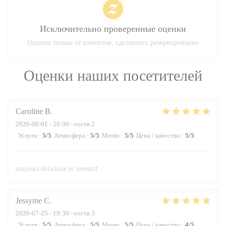
Исключительно проверенные оценки
Оценки только от клиентов, сделавших резервирование
Оценки наших посетителей
Caroline
B
2026-08-01
- 20:00 - гости 2
Услуги
:
5
/5
Атмосфера
:
5
/5
Меню
:
5
/5
Цена / качество
:
5
/5
toujours délicieux et inventif
Jessyme
C
2026-07-25
- 19:30 - гости 3
Услуги
:
5
/5
Атмосфера
:
5
/5
Меню
:
5
/5
Цена / качество
:
4
/5