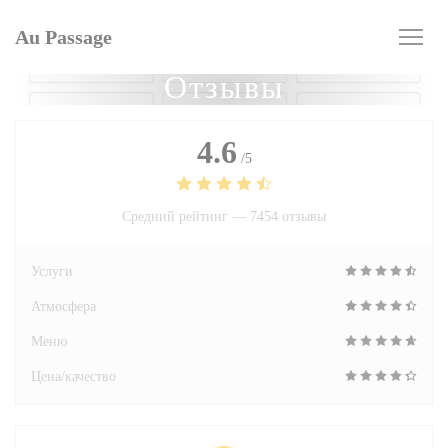
Панель управления cookies
Au Passage
Отзывы
4.6
/5
Средний рейтинг —
7454 отзывы
Услуги
Атмосфера
Меню
Цена/качество