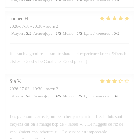
Joohee
H
2026-07-18
- 20:30 - гости 2
Услуги
:
5
/5
Атмосфера
:
5
/5
Меню
:
5
/5
Цена / качество
:
5
/5
it is such a good restaurant to share and experience korean&french
dishes.! Good vibe Good chef Good place :)
Sia
V
2026-07-03
- 19:30 - гости 2
Услуги
:
5
/5
Атмосфера
:
4
/5
Меню
:
3
/5
Цена / качество
:
3
/5
Les plats sont corrects, un peu cher par quantité. Les bulots sont
moyens car on a mangé bcp de « sables »… Le nuggets de riz de
veau étaient caoutchouteux… Le service est impeccable !