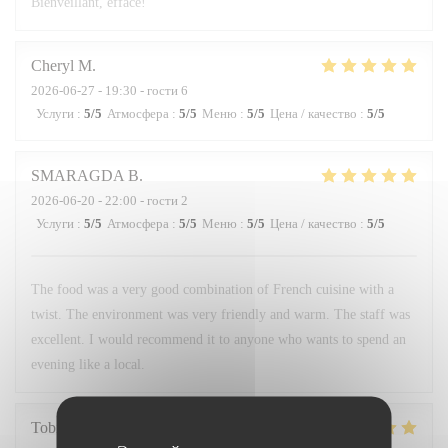
Bienveillant, efface!
Cheryl
M
2026-06-27
- 19:30 - гости 6
Услуги
:
5
/5
Атмосфера
:
5
/5
Меню
:
5
/5
Цена / качество
:
5
/5
SMARAGDA
B
2026-06-20
- 22:00 - гости 2
Услуги
:
5
/5
Атмосфера
:
5
/5
Меню
:
5
/5
Цена / качество
:
5
/5
The food was a very good combination of French cuisine with a
twist. The environment was very friendly and warm. The staff was
excellent. I would recommend it to anyone who wants to spend an
evening like a local.
Tobias
H