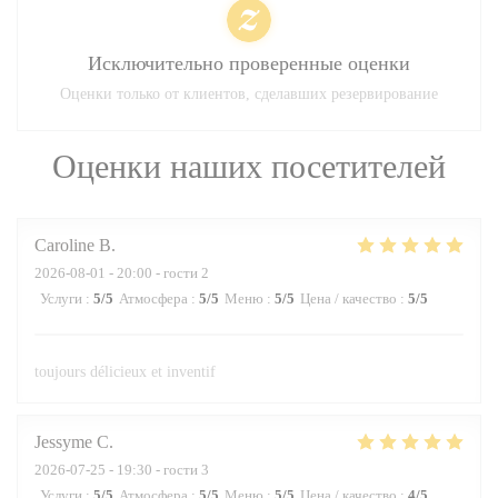
Исключительно проверенные оценки
Оценки только от клиентов, сделавших резервирование
Оценки наших посетителей
Caroline
B
2026-08-01
- 20:00 - гости 2
Услуги
:
5
/5
Атмосфера
:
5
/5
Меню
:
5
/5
Цена / качество
:
5
/5
toujours délicieux et inventif
Jessyme
C
2026-07-25
- 19:30 - гости 3
Услуги
:
5
/5
Атмосфера
:
5
/5
Меню
:
5
/5
Цена / качество
:
4
/5