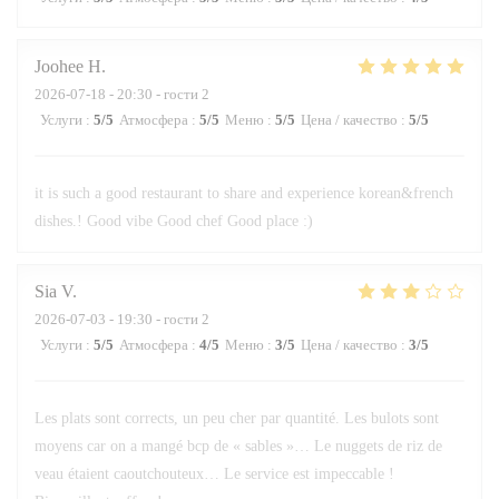
Joohee
H
2026-07-18
- 20:30 - гости 2
Услуги
:
5
/5
Атмосфера
:
5
/5
Меню
:
5
/5
Цена / качество
:
5
/5
it is such a good restaurant to share and experience korean&french
dishes.! Good vibe Good chef Good place :)
Sia
V
2026-07-03
- 19:30 - гости 2
Услуги
:
5
/5
Атмосфера
:
4
/5
Меню
:
3
/5
Цена / качество
:
3
/5
Les plats sont corrects, un peu cher par quantité. Les bulots sont
moyens car on a mangé bcp de « sables »… Le nuggets de riz de
veau étaient caoutchouteux… Le service est impeccable !