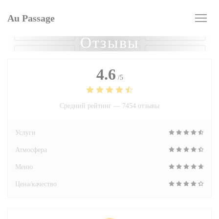
Панель управления cookies
Au Passage
Отзывы
4.6
/5
Средний рейтинг —
7454 отзывы
Услуги
Атмосфера
Меню
Цена/качество