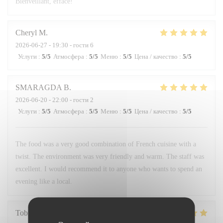
Bienveillant, efface!
Cheryl
M
2026-06-27
- 19:30 - гости 6
Услуги
:
5
/5
Атмосфера
:
5
/5
Меню
:
5
/5
Цена / качество
:
5
/5
SMARAGDA
B
2026-06-20
- 22:00 - гости 2
Услуги
:
5
/5
Атмосфера
:
5
/5
Меню
:
5
/5
Цена / качество
:
5
/5
The food was a very good combination of French cuisine with a
twist. The environment was very friendly and warm. The staff was
excellent. I would recommend it to anyone who wants to spend an
evening like a local.
Tobias
H