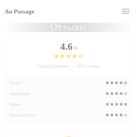
Панель управления cookies
Au Passage
Отзывы
4.6
/5
Средний рейтинг —
7454 отзывы
Услуги
Атмосфера
Меню
Цена/качество