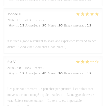
Joohee
H
2026-07-18
- 20:30 - гости 2
Услуги
:
5
/5
Атмосфера
:
5
/5
Меню
:
5
/5
Цена / качество
:
5
/5
it is such a good restaurant to share and experience korean&french
dishes.! Good vibe Good chef Good place :)
Sia
V
2026-07-03
- 19:30 - гости 2
Услуги
:
5
/5
Атмосфера
:
4
/5
Меню
:
3
/5
Цена / качество
:
3
/5
Les plats sont corrects, un peu cher par quantité. Les bulots sont
moyens car on a mangé bcp de « sables »… Le nuggets de riz de
veau étaient caoutchouteux… Le service est impeccable !