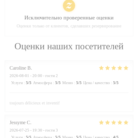
Исключительно проверенные оценки
Оценки только от клиентов, сделавших резервирование
Оценки наших посетителей
Caroline
B
2026-08-01
- 20:00 - гости 2
Услуги
:
5
/5
Атмосфера
:
5
/5
Меню
:
5
/5
Цена / качество
:
5
/5
toujours délicieux et inventif
Jessyme
C
2026-07-25
- 19:30 - гости 3
Услуги
:
5
/5
Атмосфера
:
5
/5
Меню
:
5
/5
Цена / качество
:
4
/5