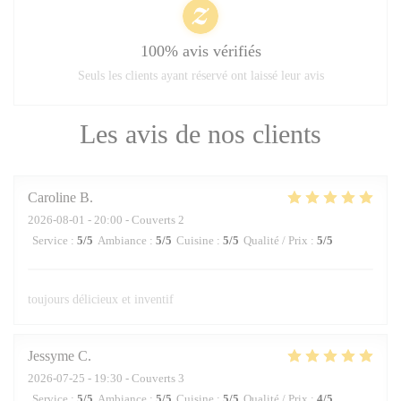
100% avis vérifiés
Seuls les clients ayant réservé ont laissé leur avis
Les avis de nos clients
Caroline
B
2026-08-01
- 20:00 - Couverts 2
Service
:
5
/5
Ambiance
:
5
/5
Cuisine
:
5
/5
Qualité / Prix
:
5
/5
toujours délicieux et inventif
Jessyme
C
2026-07-25
- 19:30 - Couverts 3
Service
:
5
/5
Ambiance
:
5
/5
Cuisine
:
5
/5
Qualité / Prix
:
4
/5