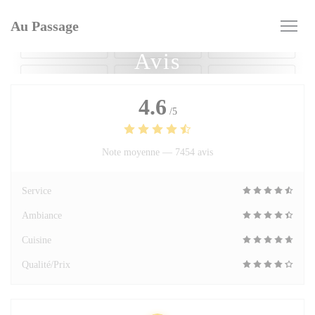
Personnalisation de vos choix en matière de cookies
Au Passage
Avis
4.6
/5
Note moyenne —
7454 avis
Service
Ambiance
Cuisine
Qualité/Prix