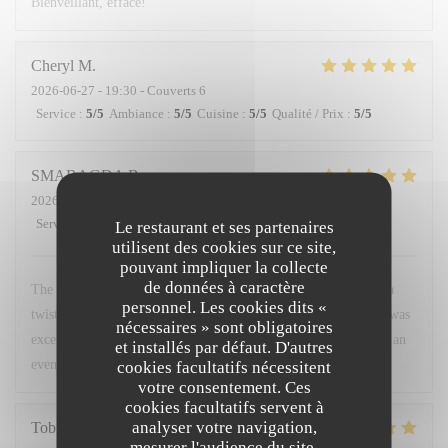
Bienveillant, efface!
Cheryl
M
2026-06-27
- 19:30 - Couverts 6
Service
:
5
/5
Ambiance
:
5
/5
Cuisine
:
5
/5
Qualité / Prix
:
5
/5
SMARAGDA
B
2026-06-20
- 22:00 - Couverts 2
Service
:
5
/5
Ambiance
:
5
/5
Cuisine
:
5
/5
Qualité / Prix
:
5
/5
Le restaurant et ses partenaires
utilisent des cookies sur ce site,
pouvant impliquer la collecte
de données à caractère
The food was a very good combination of French cuisine with a
personnel. Les cookies dits «
twist. The environment was very friendly and warm. The staff was
nécessaires » sont obligatoires
excellent. I would recommend it to anyone who wants to spend an
et installés par défaut. D'autres
evening like a local.
cookies facultatifs nécessitent
votre consentement. Ces
cookies facultatifs servent à
analyser votre navigation,
Tobias
H
mesurer l'audience du site,