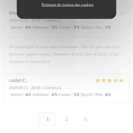
Politique de gestion des cookies
Elisabetta
L
2026-06-12
- 20:00 - Couverts 2
Service
:
4
/5
Ambiance
:
3
/5
Cuisine
:
3
/5
Qualité / Prix
:
1
/5
Personnel genti et carte assez intéressante. Mais les plats sont trop
petits par rapport au prix. Beaucoup de bruit dans le local, ce qui
empêche la conversation
caubel
C
2026-06-11
- 20:00 - Couverts 4
Service
:
4
/5
Ambiance
:
4
/5
Cuisine
:
5
/5
Qualité / Prix
:
4
/5
1
2
3