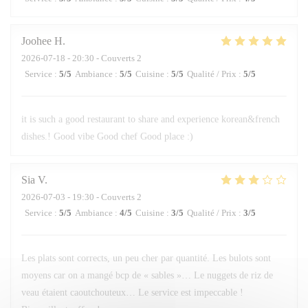
Joohee
H
2026-07-18
- 20:30 - Couverts 2
Service
:
5
/5
Ambiance
:
5
/5
Cuisine
:
5
/5
Qualité / Prix
:
5
/5
it is such a good restaurant to share and experience korean&french
dishes.! Good vibe Good chef Good place :)
Sia
V
2026-07-03
- 19:30 - Couverts 2
Service
:
5
/5
Ambiance
:
4
/5
Cuisine
:
3
/5
Qualité / Prix
:
3
/5
Les plats sont corrects, un peu cher par quantité. Les bulots sont
moyens car on a mangé bcp de « sables »… Le nuggets de riz de
veau étaient caoutchouteux… Le service est impeccable !