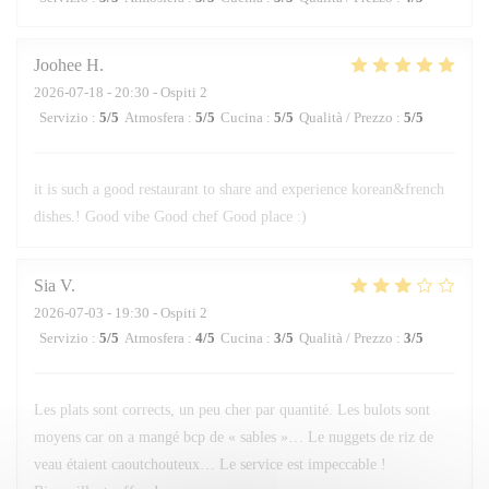
Joohee
H
2026-07-18
- 20:30 - Ospiti 2
Servizio
:
5
/5
Atmosfera
:
5
/5
Cucina
:
5
/5
Qualità / Prezzo
:
5
/5
it is such a good restaurant to share and experience korean&french
dishes.! Good vibe Good chef Good place :)
Sia
V
2026-07-03
- 19:30 - Ospiti 2
Servizio
:
5
/5
Atmosfera
:
4
/5
Cucina
:
3
/5
Qualità / Prezzo
:
3
/5
Les plats sont corrects, un peu cher par quantité. Les bulots sont
moyens car on a mangé bcp de « sables »… Le nuggets de riz de
veau étaient caoutchouteux… Le service est impeccable !