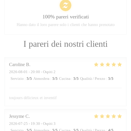
100% pareri verificati
Hanno dato il loro parere solo i clienti che hanno prenotato
I pareri dei nostri clienti
Caroline
B
2026-08-01
- 20:00 - Ospiti 2
Servizio
:
5
/5
Atmosfera
:
5
/5
Cucina
:
5
/5
Qualità / Prezzo
:
5
/5
toujours délicieux et inventif
Jessyme
C
2026-07-25
- 19:30 - Ospiti 3
Servizio
:
5
/5
Atmosfera
:
5
/5
Cucina
:
5
/5
Qualità / Prezzo
:
4
/5