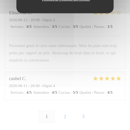
Elisabetta
L
2026-06-12
- 20:00 - Ospiti 2
Servizio
:
4
/5
Atmosfera
:
3
/5
Cucina
:
3
/5
Qualità / Prezzo
:
1
/5
Personnel genti et carte assez intéressante. Mais les plats sont trop
petits par rapport au prix. Beaucoup de bruit dans le local, ce qui
empêche la conversation
caubel
C
2026-06-11
- 20:00 - Ospiti 4
Servizio
:
4
/5
Atmosfera
:
4
/5
Cucina
:
5
/5
Qualità / Prezzo
:
4
/5
1
2
3