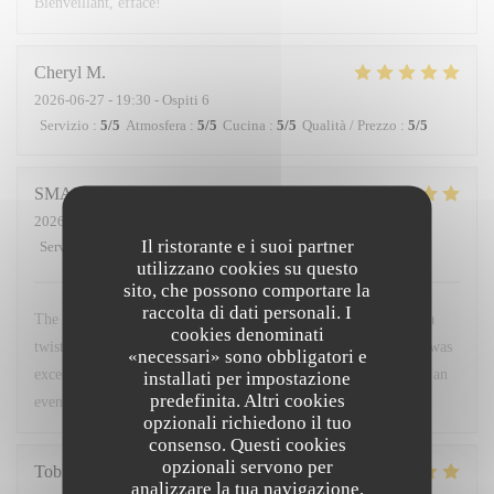
Bienveillant, efface!
Cheryl
M
2026-06-27
- 19:30 - Ospiti 6
Servizio
:
5
/5
Atmosfera
:
5
/5
Cucina
:
5
/5
Qualità / Prezzo
:
5
/5
SMARAGDA
B
2026-06-20
- 22:00 - Ospiti 2
Il ristorante e i suoi partner
Servizio
:
5
/5
Atmosfera
:
5
/5
Cucina
:
5
/5
Qualità / Prezzo
:
5
/5
utilizzano cookies su questo
sito, che possono comportare la
raccolta di dati personali. I
The food was a very good combination of French cuisine with a
cookies denominati
twist. The environment was very friendly and warm. The staff was
«necessari» sono obbligatori e
excellent. I would recommend it to anyone who wants to spend an
installati per impostazione
predefinita. Altri cookies
evening like a local.
opzionali richiedono il tuo
consenso. Questi cookies
opzionali servono per
Tobias
H
analizzare la tua navigazione,