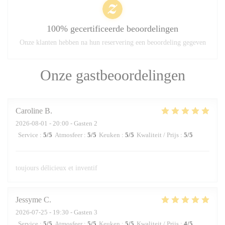
100% gecertificeerde beoordelingen
Onze klanten hebben na hun reservering een beoordeling gegeven
Onze gastbeoordelingen
Caroline
B
2026-08-01
- 20:00 - Gasten 2
Service
:
5
/5
Atmosfeer
:
5
/5
Keuken
:
5
/5
Kwaliteit / Prijs
:
5
/5
toujours délicieux et inventif
Jessyme
C
2026-07-25
- 19:30 - Gasten 3
Service
:
5
/5
Atmosfeer
:
5
/5
Keuken
:
5
/5
Kwaliteit / Prijs
:
4
/5