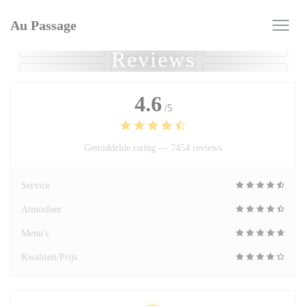
Cookies beheer paneel
Au Passage
Reviews
4.6
/5
Gemiddelde rating —
7454 reviews
Service
Atmosfeer
Menu's
Kwaliteit/Prijs