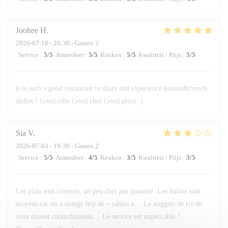
Joohee
H
2026-07-18
- 20:30 - Gasten 2
Service
:
5
/5
Atmosfeer
:
5
/5
Keuken
:
5
/5
Kwaliteit / Prijs
:
5
/5
it is such a good restaurant to share and experience korean&french
dishes.! Good vibe Good chef Good place :)
Sia
V
2026-07-03
- 19:30 - Gasten 2
Service
:
5
/5
Atmosfeer
:
4
/5
Keuken
:
3
/5
Kwaliteit / Prijs
:
3
/5
Les plats sont corrects, un peu cher par quantité. Les bulots sont
moyens car on a mangé bcp de « sables »… Le nuggets de riz de
veau étaient caoutchouteux… Le service est impeccable !