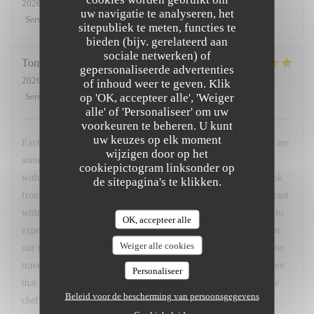
2026-06-17
- 19:30 - Gasten 6
uw navigatie te analyseren, het
Service
:
5
/5
Atmosfeer
:
5
/5
Keuken
:
5
/5
Kwaliteit / Prijs
:
5
/5
sitepubliek te meten, functies te
bieden (bijv. gerelateerd aan
sociale netwerken) of
Tomas
G
gepersonaliseerde advertenties
2026-06-09
- 19:00 - Gasten 2
of inhoud weer te geven. Klik
op 'OK, accepteer alle', 'Weiger
Service
:
5
/5
Atmosfeer
:
5
/5
Keuken
:
5
/5
Kwaliteit / Prijs
:
5
/5
alle' of 'Personaliseer' om uw
voorkeuren te beheren. U kunt
uw keuzes op elk moment
Excellent, gastronomic, modern, comfortable, nutritious. These are
wijzigen door op het
some adjectives I would like to describe this restaurant with,
cookiepictogram linksonder op
without understatement. I had read about this restaurant in a book
de sitepagina's te klikken.
from 2017, and when we arrived in a narrow alley to the restaurant
with an interior like a street bar, my partner did not know what to
OK, accepteer alle
expect. Afterwards we agreed that it was the best food we had on
Weiger alle cookies
our trip thus far, the service was so eloquent and helpful, and after
travelling france for another week we have yet to find a restaurant
Personaliseer
that we like better than Au Passage. I wish the best of luck to the
Beleid voor de bescherming van persoonsgegevens
chefs.