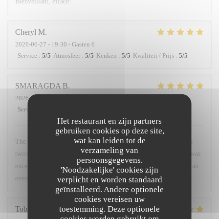
Bienveillant, efface!
Cheryl
M
2026-06-27
- 19:30 - Gasten 6
Service
:
5
/5
Atmosfeer
:
5
/5
Keuken
:
5
/5
Kwaliteit / Prijs
:
5
/5
SMARAGDA
B
2026-06-20
- 22:00 - Gasten 2
Service
:
5
/5
Atmosfeer
:
5
/5
Keuken
:
5
/5
Kwaliteit / Prijs
:
5
/5
Het restaurant en zijn partners
gebruiken cookies op deze site,
wat kan leiden tot de
The food was a very good combination of French cuisine with a
verzameling van
twist. The environment was very friendly and warm. The staff was
persoonsgegevens.
excellent. I would recommend it to anyone who wants to spend an
'Noodzakelijke' cookies zijn
evening like a local.
verplicht en worden standaard
geïnstalleerd. Andere optionele
cookies vereisen uw
toestemming. Deze optionele
Tobias
H
cookies worden gebruikt om