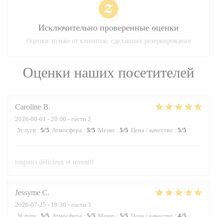
Исключительно проверенные оценки
Оценки только от клиентов, сделавших резервирование
Оценки наших посетителей
Caroline
B
2026-08-01
- 20:00 - гости 2
Услуги
:
5
/5
Атмосфера
:
5
/5
Меню
:
5
/5
Цена / качество
:
5
/5
toujours délicieux et inventif
Jessyme
C
2026-07-25
- 19:30 - гости 3
Услуги
:
5
/5
Атмосфера
:
5
/5
Меню
:
5
/5
Цена / качество
:
4
/5