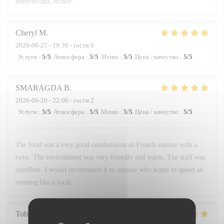
Bienveillant, efface!
Cheryl
M
2026-06-27
- 19:30 - гости 6
Услуги
:
5
/5
Атмосфера
:
5
/5
Меню
:
5
/5
Цена / качество
:
5
/5
SMARAGDA
B
2026-06-20
- 22:00 - гости 2
Услуги
:
5
/5
Атмосфера
:
5
/5
Меню
:
5
/5
Цена / качество
:
5
/5
The food was a very good combination of French cuisine with a
twist. The environment was very friendly and warm. The staff was
excellent. I would recommend it to anyone who wants to spend an
evening like a local.
Tobias
H