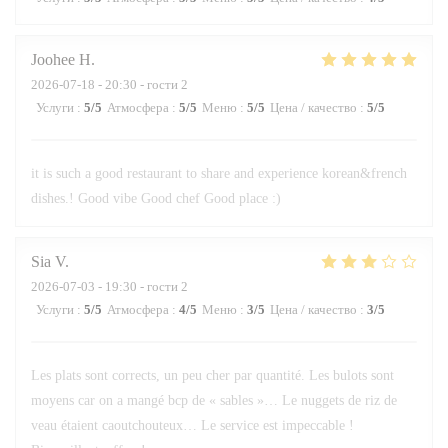
Joohee
H
2026-07-18
- 20:30 - гости 2
Услуги
:
5
/5
Атмосфера
:
5
/5
Меню
:
5
/5
Цена / качество
:
5
/5
it is such a good restaurant to share and experience korean&french
dishes.! Good vibe Good chef Good place :)
Sia
V
2026-07-03
- 19:30 - гости 2
Услуги
:
5
/5
Атмосфера
:
4
/5
Меню
:
3
/5
Цена / качество
:
3
/5
Les plats sont corrects, un peu cher par quantité. Les bulots sont
moyens car on a mangé bcp de « sables »… Le nuggets de riz de
veau étaient caoutchouteux… Le service est impeccable !