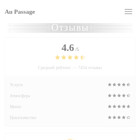
Панель управления cookies
Au Passage
Отзывы
4.6
/5
Средний рейтинг —
7454 отзывы
Услуги
Атмосфера
Меню
Цена/качество