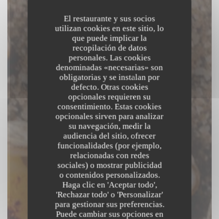
El restaurante y sus socios
utilizan cookies en este sitio, lo
que puede implicar la
recopilación de datos
personales. Las cookies
denominadas «necesarias» son
obligatorias y se instalan por
defecto. Otras cookies
opcionales requieren su
consentimiento. Estas cookies
opcionales sirven para analizar
su navegación, medir la
audiencia del sitio, ofrecer
funcionalidades (por ejemplo,
relacionadas con redes
Au Passage
sociales) o mostrar publicidad
o contenidos personalizados.
Haga clic en 'Aceptar todo',
BARRA DE VINOS-BISTROT-
'Rechazar todo' o 'Personalizar'
RESTAURANTE
|
PARIS
para gestionar sus preferencias.
Puede cambiar sus opciones en